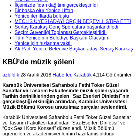
İlçemizde fidan dağıtımı gerçekleştirildi
Bir başka olur Yeniceli iftarı
Yeniceliler iftarda buluştu
MECLİS ÜYESİ ADAYI ORÇİN BEŞEVLİ İSTİFA ETTİ
Sertaş Karakaş Genç Sporculara başarılar diledi
Seçim Güvenliği Toplantısı Gerçekleştirildi.
Tüm Yenice’nin Belediye Başkanı Olacağım
Yenice için hızlanma vakti!
Ak Parti Yenice Belediye Başkan adayı Sertaş Karakaş
KBÜ’de müzik şöleni
azbildik
28 Aralık 2018
Haberler
,
Karabük
4,114 Görünümler
Karabük Üniversitesi Safranbolu Fethi Toker Güzel
Sanatlar ve Tasarım Fakültesinde müzik şöleni yaşandı.
Tarihin derinliklerinden gelen “Saz Eserleri Dinletisi”nin
gerçekleştiği etkinliğin ardından, Karabük Üniversitesi
Müzik Bölümü Korosu unutulmaz parçalar seslendirdi.
Karabük Üniversitesi Safranbolu Fethi Toker Güzel Sanatlar
ve Tasarım Fakültesi tarafından “Saz Eserleri Dinletisi” ve
“Çok Sesli Koro Konseri” düzenlendi. Müzik Bölümü
öğrencileri ve akademisyenlerinin hazırlamış olduğu