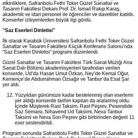
etkinliklere, Safranbolu Fethi Toker Güzel Sanatlar ve
Tasarım Fakültesi Dekanı Prof. Dr. İsmail Rakıp Karaş,
akademik ve idari personel ile öğrenciler ve davetliler katıldı.
Konserler izleyenlerden büyük ilgi gördü.
“Saz Eserleri Dinletisi”
İlk olarak Karabük Üniversitesi Safranbolu Fethi Toker Güzel
Sanatlar ve Tasarım Fakültesi Küçük Konferans Salonu’nda
“Saz Eserleri Dinletisi” programı düzenlendi.
Güzel Sanatlar ve Tasarım Fakültesi Türk Sanat Müziği Ana
Sanat Dalı Bölümü akademisyenleri tarafından verilen
konserde, Ud’da Hasan Umut Özkan, Ney’de Kemal Oğur,
Kemençe’de Abdurrahman Özsağır ve Tanbur’da Esat Şar
yer aldı.
Yüzyıldan günümüze kadar bestelenmiş olan eserlerin
yer aldığı konserde tarihin kapıları da aralanmış oldu.
İçinde Müşterek Rast Taksim, Rast Peşrev, Pesendide
Saz Semaisi, Nihavend Ud Taksimi, Neva Tanbur
Taksimi ve Neva Son Peşrev gibi birbirinden değerli 11
eser seslendirildi.
Program sonunda Safranbolu Fethi Toker Güzel Sanatlar ve