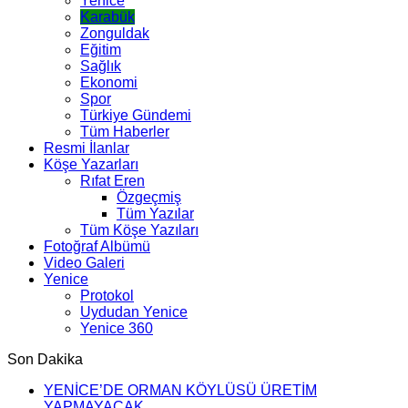
Yenice
Karabük
Zonguldak
Eğitim
Sağlık
Ekonomi
Spor
Türkiye Gündemi
Tüm Haberler
Resmi İlanlar
Köşe Yazarları
Rıfat Eren
Özgeçmiş
Tüm Yazılar
Tüm Köşe Yazıları
Fotoğraf Albümü
Video Galeri
Yenice
Protokol
Uydudan Yenice
Yenice 360
Son Dakika
YENİCE’DE ORMAN KÖYLÜSÜ ÜRETİM
YAPMAYACAK