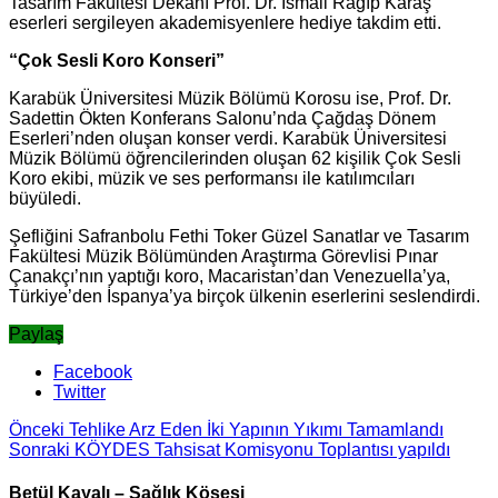
Tasarım Fakültesi Dekanı Prof. Dr. İsmail Ragıp Karaş
eserleri sergileyen akademisyenlere hediye takdim etti.
“Çok Sesli Koro Konseri”
Karabük Üniversitesi Müzik Bölümü Korosu ise, Prof. Dr.
Sadettin Ökten Konferans Salonu’nda Çağdaş Dönem
Eserleri’nden oluşan konser verdi. Karabük Üniversitesi
Müzik Bölümü öğrencilerinden oluşan 62 kişilik Çok Sesli
Koro ekibi, müzik ve ses performansı ile katılımcıları
büyüledi.
Şefliğini Safranbolu Fethi Toker Güzel Sanatlar ve Tasarım
Fakültesi Müzik Bölümünden Araştırma Görevlisi Pınar
Çanakçı’nın yaptığı koro, Macaristan’dan Venezuella’ya,
Türkiye’den İspanya’ya birçok ülkenin eserlerini seslendirdi.
Paylaş
Facebook
Twitter
Önceki
Tehlike Arz Eden İki Yapının Yıkımı Tamamlandı
Sonraki
KÖYDES Tahsisat Komisyonu Toplantısı yapıldı
Betül Kayalı – Sağlık Köşesi