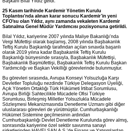
Başkanı Bilal Yıldız geldi.
25 Kasım tarihinde Kardemir Yönetim Kurulu
Toplantısı’nda alınan karar sonucu Kardemir’in yeni
CFO’su olan Yıldız, aynı zamanda vekaleten Kardemir
Satınalma Genel Müdür Yardımcısı pozisyonuna getirildi.
Bilal Yıldız, kariyerine 2007 yılında Maliye Bakanlığı’nda
Vergi Müfettişi olarak başlamış, 2008 yılında Başbakanlık
Teftiş Kurulu Başkanlığı tarafından açılan sınavda başarılı
olarak 2019 yılına kadar Başbakanlık Teftiş Kurulu
Başkanlığı bünyesinde sırasıyla, Başbakanlık Müfettişi,
Başbakanlık Başmüfettişi, Başbakanlık Teftiş Kurulu Başkan
Yardımcılığı ve Başkan Vekilliği görevlerinde bulunmuştur.
Bu görevleri sırasında, Avrupa Konseyi Yolsuzluğa Karşı
Devletler Topluluğu nezdinde Türkiye Delegasyon Üyeliği,
Açık Yönetim Ortaklığı Türk Hükümeti İrtibat Sorumlusu,
Avrupa Birliği Sahtecilikle Mücadele Ofisi Türkiye
Sorumlusu, Birleşmiş Milletler Yolsuzlukla Mücadele
Sözleşmesi Mekanizmasında Denetleme Uzmanı gibi diğer
uluslararası görevleri de yürütmüştür. Cumhurbaşkanlığı
Hükümet Sistemine geçilmesinin ardından
Cumhurbaşkanlığı Devlet Denetleme Kurulunda görev almış,
sonrasında kariyerine özel sektör savunma sanayi
şirketlerinden HAVELSAN A.Ş.’de Finans ve Yatırımlardan