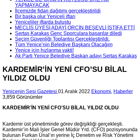
YAPMAYACAK
İlçemizde fidan dağıtımı gerçekleştirildi
Bir başka olur Yeniceli iftarı
Yeniceliler iftarda buluştu
MECLİS ÜYESİ ADAYI ORÇİN BEŞEVLİ İSTİFA ETTİ
Sertaş Karakaş Genç Sporculara başarılar diledi
Seçim Güvenliği Toplantısı Gerçekleştirildi.
Tüm Yenice’nin Belediye Başkanı Olacağım
Yenice için hızlanma vakti!
Ak Parti Yenice Belediye Başkan adayı Sertaş Karakaş
KARDEMİR’İN YENİ CFO’SU BİLAL
YILDIZ OLDU
Yenicenin Sesi Gazetesi
01 Aralık 2022
Ekonomi
,
Haberler
3,859 Görünümler
KARDEMİR’İN YENİ CFO’SU BİLAL YILDIZ OLDU
Kardemir üst yönetiminde görev değişikliği gerçekleşti.
Kardemir’in Mali İşler Genel Müdür Yrd. (CFO) pozisyonunda
bulunan Furkan Ünal’ın yerine İç Denetim ve Risk Yönetimi