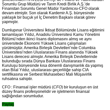
Sorumlu Grup Müdürü ve Tarım Kredi Birlik A.Ş.’de
Finanstan Sorumlu Genel Müdür Yardımcısı-CFO olarak
devam etmiştir. Son olarak Kardemir A.Ş. bünyesinde
yaklaşık bir buçuk yıl İç Denetim Başkanı olarak görev
yapmıştır.
Dumlupınar Üniversitesi İktisat Bölümünde Lisans eğitimini
tamamlayan Yıldız, Anadolu Üniversitesi Kamu Yönetimi
Bölümü’nden ikinci lisans diplomasını almış ve aynı
üniversitede Ekonomi Yüksek Lisans çalışmaları
yürütmüştür. Amerika Birleşik Devletleri’nde Columbia
Üniversitesi’nden Uluslararası Finans alanında Yüksek
Lisans derecesi almıştır. Amerika Birleşik Devletlerinde
bulunduğu sırada Dünya Bankası Uluslararası Finans
Kuruluşu bünyesinde kısa dönemli danışmanlık da yapmış
olan Bilal Yıldız, uluslararası geçerliliğe sahip CIA
sertifikasına ve Serbest Muhasebeci Mali Müşavirlik
ruhsatına sahiptir.
CFO : Finansal işler müdürü (
CFO
) bir kuruluşun en üst
düzey finans profesyonelidir ve işletmenin finansal
sağlığından sorumludur.
Paylaş