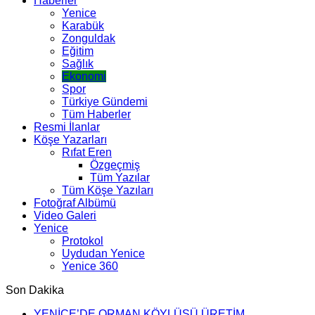
Haberler
Yenice
Karabük
Zonguldak
Eğitim
Sağlık
Ekonomi
Spor
Türkiye Gündemi
Tüm Haberler
Resmi İlanlar
Köşe Yazarları
Rıfat Eren
Özgeçmiş
Tüm Yazılar
Tüm Köşe Yazıları
Fotoğraf Albümü
Video Galeri
Yenice
Protokol
Uydudan Yenice
Yenice 360
Son Dakika
YENİCE’DE ORMAN KÖYLÜSÜ ÜRETİM