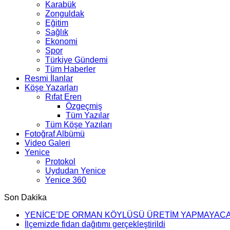
Karabük
Zonguldak
Eğitim
Sağlık
Ekonomi
Spor
Türkiye Gündemi
Tüm Haberler
Resmi İlanlar
Köşe Yazarları
Rıfat Eren
Özgeçmiş
Tüm Yazılar
Tüm Köşe Yazıları
Fotoğraf Albümü
Video Galeri
Yenice
Protokol
Uydudan Yenice
Yenice 360
Son Dakika
YENİCE’DE ORMAN KÖYLÜSÜ ÜRETİM YAPMAYAC
İlçemizde fidan dağıtımı gerçekleştirildi