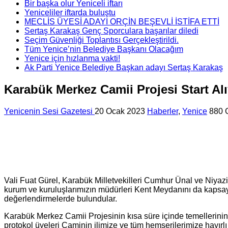
Bir başka olur Yeniceli iftarı
Yeniceliler iftarda buluştu
MECLİS ÜYESİ ADAYI ORÇİN BEŞEVLİ İSTİFA ETTİ
Sertaş Karakaş Genç Sporculara başarılar diledi
Seçim Güvenliği Toplantısı Gerçekleştirildi.
Tüm Yenice’nin Belediye Başkanı Olacağım
Yenice için hızlanma vakti!
Ak Parti Yenice Belediye Başkan adayı Sertaş Karakaş
Karabük Merkez Camii Projesi Start Al
Yenicenin Sesi Gazetesi
20 Ocak 2023
Haberler
,
Yenice
880 
Vali Fuat Gürel, Karabük Milletvekilleri Cumhur Ünal ve Niya
kurum ve kuruluşlarımızın müdürleri Kent Meydanını da kapsa
değerlendirmelerde bulundular.
Karabük Merkez Camii Projesinin kısa süre içinde temellerinin
protokol üyeleri Caminin ilimize ve tüm hemşerilerimize hayırl