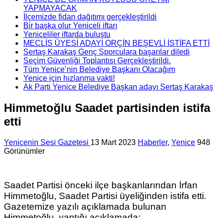
YAPMAYACAK
İlçemizde fidan dağıtımı gerçekleştirildi
Bir başka olur Yeniceli iftarı
Yeniceliler iftarda buluştu
MECLİS ÜYESİ ADAYI ORÇİN BEŞEVLİ İSTİFA ETTİ
Sertaş Karakaş Genç Sporculara başarılar diledi
Seçim Güvenliği Toplantısı Gerçekleştirildi.
Tüm Yenice’nin Belediye Başkanı Olacağım
Yenice için hızlanma vakti!
Ak Parti Yenice Belediye Başkan adayı Sertaş Karakaş
Himmetoğlu Saadet partisinden istifa
etti
Yenicenin Sesi Gazetesi
13 Mart 2023
Haberler
,
Yenice
948
Görünümler
Saadet Partisi önceki ilçe başkanlarından İrfan
Himmetoğlu, Saadet Partisi üyeliğinden istifa etti.
Gazetemize yazılı açıklamada bulunan
Himmetoğlu, yaptığı açıklamada;