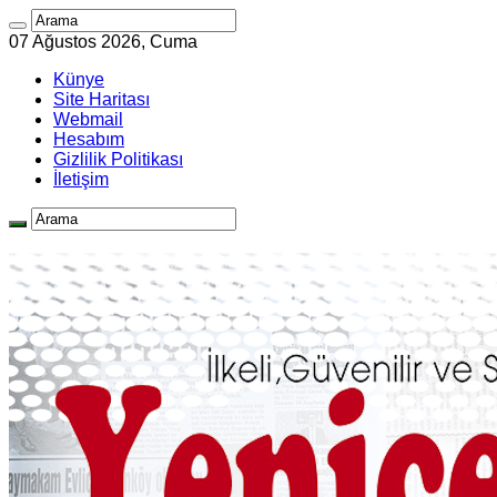
07 Ağustos 2026, Cuma
Künye
Site Haritası
Webmail
Hesabım
Gizlilik Politikası
İletişim