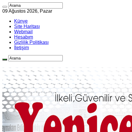
09 Ağustos 2026, Pazar
Künye
Site Haritası
Webmail
Hesabım
Gizlilik Politikası
İletişim