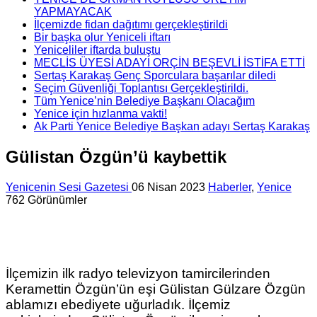
YAPMAYACAK
İlçemizde fidan dağıtımı gerçekleştirildi
Bir başka olur Yeniceli iftarı
Yeniceliler iftarda buluştu
MECLİS ÜYESİ ADAYI ORÇİN BEŞEVLİ İSTİFA ETTİ
Sertaş Karakaş Genç Sporculara başarılar diledi
Seçim Güvenliği Toplantısı Gerçekleştirildi.
Tüm Yenice’nin Belediye Başkanı Olacağım
Yenice için hızlanma vakti!
Ak Parti Yenice Belediye Başkan adayı Sertaş Karakaş
Gülistan Özgün’ü kaybettik
Yenicenin Sesi Gazetesi
06 Nisan 2023
Haberler
,
Yenice
762 Görünümler
İlçemizin ilk radyo televizyon tamircilerinden
Keramettin Özgün’ün eşi Gülistan Gülzare Özgün
ablamızı ebediyete uğurladık. İlçemiz