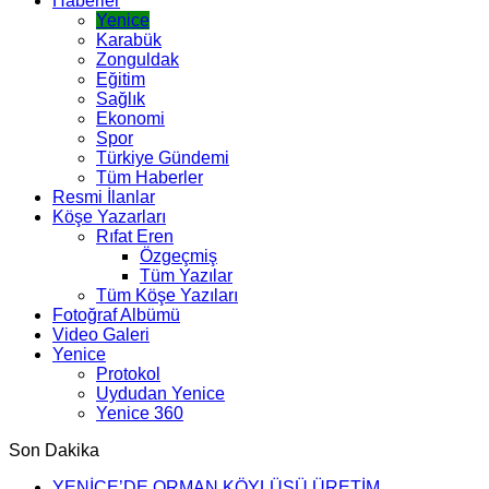
Haberler
Yenice
Karabük
Zonguldak
Eğitim
Sağlık
Ekonomi
Spor
Türkiye Gündemi
Tüm Haberler
Resmi İlanlar
Köşe Yazarları
Rıfat Eren
Özgeçmiş
Tüm Yazılar
Tüm Köşe Yazıları
Fotoğraf Albümü
Video Galeri
Yenice
Protokol
Uydudan Yenice
Yenice 360
Son Dakika
YENİCE’DE ORMAN KÖYLÜSÜ ÜRETİM