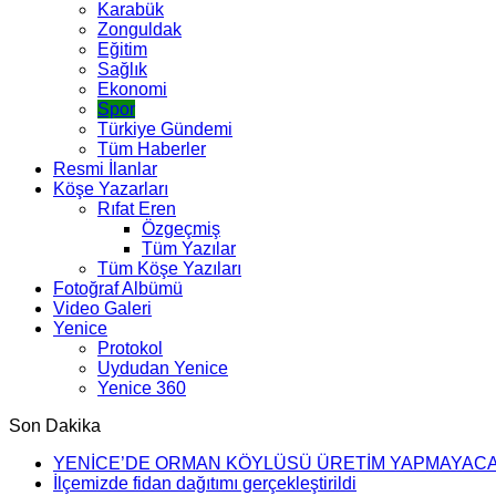
Karabük
Zonguldak
Eğitim
Sağlık
Ekonomi
Spor
Türkiye Gündemi
Tüm Haberler
Resmi İlanlar
Köşe Yazarları
Rıfat Eren
Özgeçmiş
Tüm Yazılar
Tüm Köşe Yazıları
Fotoğraf Albümü
Video Galeri
Yenice
Protokol
Uydudan Yenice
Yenice 360
Son Dakika
YENİCE’DE ORMAN KÖYLÜSÜ ÜRETİM YAPMAYAC
İlçemizde fidan dağıtımı gerçekleştirildi