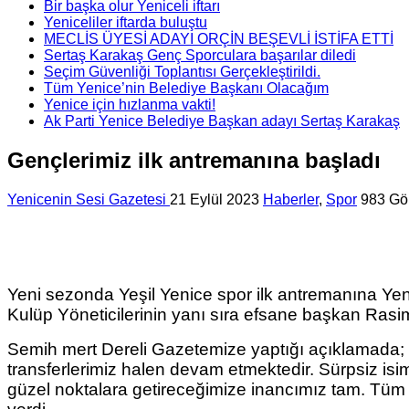
Bir başka olur Yeniceli iftarı
Yeniceliler iftarda buluştu
MECLİS ÜYESİ ADAYI ORÇİN BEŞEVLİ İSTİFA ETTİ
Sertaş Karakaş Genç Sporculara başarılar diledi
Seçim Güvenliği Toplantısı Gerçekleştirildi.
Tüm Yenice’nin Belediye Başkanı Olacağım
Yenice için hızlanma vakti!
Ak Parti Yenice Belediye Başkan adayı Sertaş Karakaş
Gençlerimiz ilk antremanına başladı
Yenicenin Sesi Gazetesi
21 Eylül 2023
Haberler
,
Spor
983 Gö
Yeni sezonda Yeşil Yenice spor ilk antremanına Yen
Kulüp Yöneticilerinin yanı sıra efsane başkan Rasi
Semih mert Dereli Gazetemize yaptığı açıklamada; T
transferlerimiz halen devam etmektedir. Sürpsiz is
güzel noktalara getireceğimize inancımız tam. Tüm 