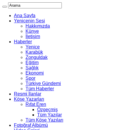
Ana Sayfa
Yenicenin Sesi
Hakkımızda
Künye
İletişim
Haberler
Yenice
Karabük
Zonguldak
Eğitim
Sağlık
Ekonomi
Spor
Türkiye Gündemi
Tüm Haberler
Resmi İlanlar
Köşe Yazarları
Rıfat Eren
Özgeçmiş
Tüm Yazılar
Tüm Köşe Yazıları
Fotoğraf Albümü