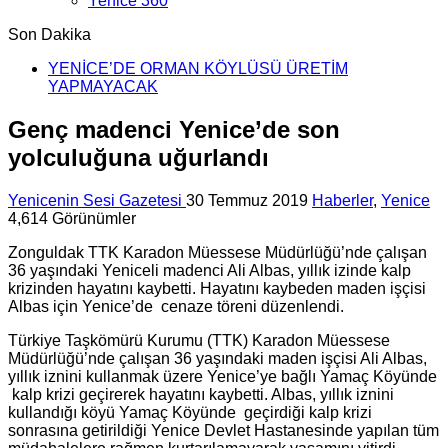
Yenice 360
Son Dakika
YENİCE’DE ORMAN KÖYLÜSÜ ÜRETİM
İlçemizde fidan dağıtımı gerçekleştirildi
YAPMAYACAK
Genç madenci Yenice’de son
yolculuğuna uğurlandı
Yenicenin Sesi Gazetesi
30 Temmuz 2019
Haberler
,
Yenice
4,614 Görünümler
Zonguldak TTK Karadon Müessese Müdürlüğü’nde çalışan
36 yaşındaki Yeniceli madenci Ali Albas, yıllık izinde kalp
krizinden hayatını kaybetti. Hayatını kaybeden maden işçisi
Albas için Yenice’de cenaze töreni düzenlendi.
Türkiye Taşkömürü Kurumu (TTK) Karadon Müessese
Müdürlüğü’nde çalışan 36 yaşındaki maden işçisi Ali Albas,
yıllık iznini kullanmak üzere Yenice’ye bağlı Yamaç Köyünde
kalp krizi geçirerek hayatını kaybetti. Albas, yıllık iznini
kullandığı köyü Yamaç Köyünde geçirdiği kalp krizi
sonrasına getirildiği Yenice Devlet Hastanesinde yapılan tüm