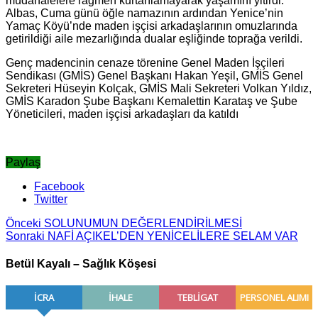
müdahalelere rağmen kurtarılamayarak yaşamını yitirdi.
Albas, Cuma günü öğle namazının ardından Yenice’nin
Yamaç Köyü’nde maden işçisi arkadaşlarının omuzlarında
getirildiği aile mezarlığında dualar eşliğinde toprağa verildi.
Genç madencinin cenaze törenine Genel Maden İşçileri
Sendikası (GMİS) Genel Başkanı Hakan Yeşil, GMİS Genel
Sekreteri Hüseyin Kolçak, GMİS Mali Sekreteri Volkan Yıldız,
GMİS Karadon Şube Başkanı Kemalettin Karataş ve Şube
Yöneticileri, maden işçisi arkadaşları da katıldı
Paylaş
Facebook
Twitter
Önceki
SOLUNUMUN DEĞERLENDİRİLMESİ
Sonraki
NAFİ AÇIKEL’DEN YENİCELİLERE SELAM VAR
Betül Kayalı – Sağlık Köşesi