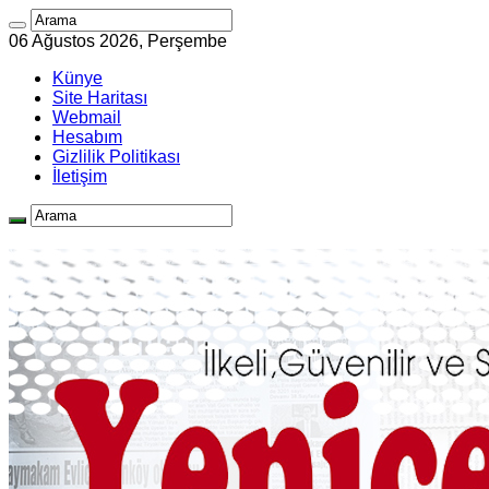
06 Ağustos 2026, Perşembe
Künye
Site Haritası
Webmail
Hesabım
Gizlilik Politikası
İletişim