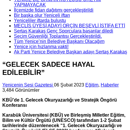
YAPMAYACAK
İlçemizde fidan dağıtımı gerçekleştirildi
Bir başka olur Yeniceli iftarı
Yeniceliler iftarda buluştu
MECLİS ÜYESİ ADAYI ORÇİN BEŞEVLİ İSTİFA ETTİ
Sertaş Karakaş Genç Sporculara başarılar diledi
Seçim Güvenliği Toplantısı Gerçekleştirildi.
Tüm Yenice’nin Belediye Başkanı Olacağım
Yenice için hızlanma vakti!
Ak Parti Yenice Belediye Başkan adayı Sertaş Karakaş
“GELECEK SADECE HAYAL
EDİLEBİLİR”
Yenicenin Sesi Gazetesi
06 Şubat 2023
Eğitim
,
Haberler
3,484 Görünümler
KBÜ’de 1. Gelecek Okuryazarlığı ve Stratejik Öngörü
Konferansı
Karabük Üniversitesi (KBÜ) ve Birleşmiş Milletler Eğitim,
Bilim ve Kültür Örgütü (UNESCO) tarafından 1-2 Şubat
tarihlerinde düzenlenecek “1. Gelecek Okuryazarlığı ve