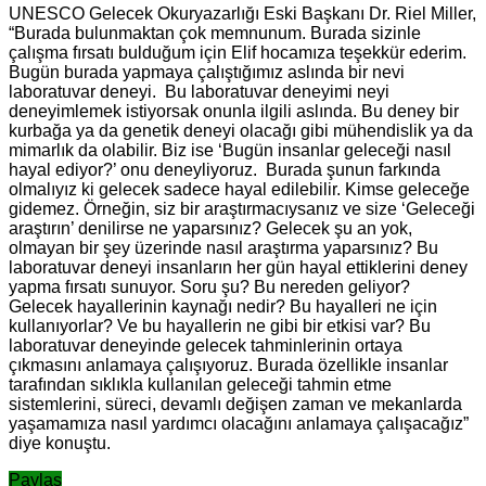
UNESCO Gelecek Okuryazarlığı Eski Başkanı Dr. Riel Miller,
“Burada bulunmaktan çok memnunum. Burada sizinle
çalışma fırsatı bulduğum için Elif hocamıza teşekkür ederim.
Bugün burada yapmaya çalıştığımız aslında bir nevi
laboratuvar deneyi. Bu laboratuvar deneyimi neyi
deneyimlemek istiyorsak onunla ilgili aslında. Bu deney bir
kurbağa ya da genetik deneyi olacağı gibi mühendislik ya da
mimarlık da olabilir. Biz ise ‘Bugün insanlar geleceği nasıl
hayal ediyor?’ onu deneyliyoruz. Burada şunun farkında
olmalıyız ki gelecek sadece hayal edilebilir. Kimse geleceğe
gidemez. Örneğin, siz bir araştırmacıysanız ve size ‘Geleceği
araştırın’ denilirse ne yaparsınız? Gelecek şu an yok,
olmayan bir şey üzerinde nasıl araştırma yaparsınız? Bu
laboratuvar deneyi insanların her gün hayal ettiklerini deney
yapma fırsatı sunuyor. Soru şu? Bu nereden geliyor?
Gelecek hayallerinin kaynağı nedir? Bu hayalleri ne için
kullanıyorlar? Ve bu hayallerin ne gibi bir etkisi var? Bu
laboratuvar deneyinde gelecek tahminlerinin ortaya
çıkmasını anlamaya çalışıyoruz. Burada özellikle insanlar
tarafından sıklıkla kullanılan geleceği tahmin etme
sistemlerini, süreci, devamlı değişen zaman ve mekanlarda
yaşamamıza nasıl yardımcı olacağını anlamaya çalışacağız”
diye konuştu.
Paylaş