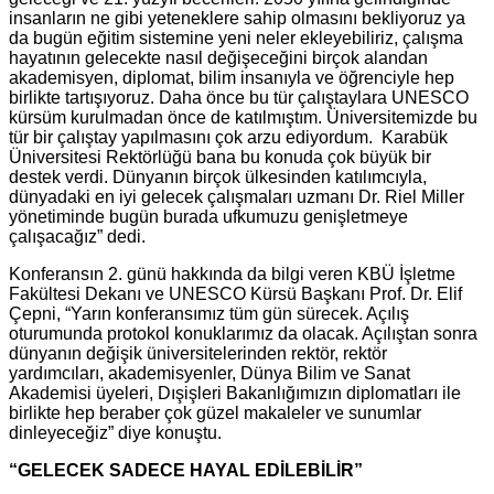
insanların ne gibi yeteneklere sahip olmasını bekliyoruz ya
da bugün eğitim sistemine yeni neler ekleyebiliriz, çalışma
hayatının gelecekte nasıl değişeceğini birçok alandan
akademisyen, diplomat, bilim insanıyla ve öğrenciyle hep
birlikte tartışıyoruz. Daha önce bu tür çalıştaylara UNESCO
kürsüm kurulmadan önce de katılmıştım. Üniversitemizde bu
tür bir çalıştay yapılmasını çok arzu ediyordum. Karabük
Üniversitesi Rektörlüğü bana bu konuda çok büyük bir
destek verdi. Dünyanın birçok ülkesinden katılımcıyla,
dünyadaki en iyi gelecek çalışmaları uzmanı Dr. Riel Miller
yönetiminde bugün burada ufkumuzu genişletmeye
çalışacağız” dedi.
Konferansın 2. günü hakkında da bilgi veren KBÜ İşletme
Fakültesi Dekanı ve UNESCO Kürsü Başkanı Prof. Dr. Elif
Çepni, “Yarın konferansımız tüm gün sürecek. Açılış
oturumunda protokol konuklarımız da olacak. Açılıştan sonra
dünyanın değişik üniversitelerinden rektör, rektör
yardımcıları, akademisyenler, Dünya Bilim ve Sanat
Akademisi üyeleri, Dışişleri Bakanlığımızın diplomatları ile
birlikte hep beraber çok güzel makaleler ve sunumlar
dinleyeceğiz” diye konuştu.
“GELECEK SADECE HAYAL EDİLEBİLİR”