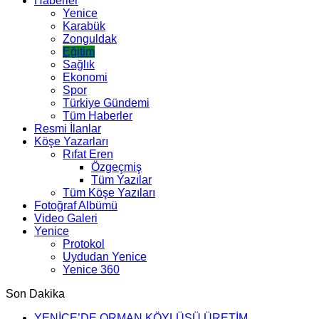
Haberler
Yenice
Karabük
Zonguldak
Eğitim
Sağlık
Ekonomi
Spor
Türkiye Gündemi
Tüm Haberler
Resmi İlanlar
Köşe Yazarları
Rıfat Eren
Özgeçmiş
Tüm Yazılar
Tüm Köşe Yazıları
Fotoğraf Albümü
Video Galeri
Yenice
Protokol
Uydudan Yenice
Yenice 360
Son Dakika
YENİCE’DE ORMAN KÖYLÜSÜ ÜRETİM