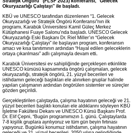
Stratejik Öngörü” (FLSF 2023) konferansı, “Gelecek
Okuryazarlığı Çalıştayı” ile başladı.
KBÜ ve UNESCO tarafından düzenlenen “1. Gelecek
Okuryazarlığı ve Stratejik Öngörü Konferansı”nın ilk
programı, Karabük Üniversitesi Kamil Güleç Merkez
Kütüphanesi Fuaye Salonu’nda başladı. UNESCO Gelecek
Okuryazarlığı Eski Başkanı Dr. Riel Miller’ın “Gelecek
Okuryazarlığı Çalıştayı” ile başlayan program, konferansın
amacı ve kısa tanıtımının ardından “Hayal edilen geleceklerin
ortaya çıkarılması” adlı çalışmayla devam etti
.
Karabük Üniversitesi ev sahipliğinde gerçekleşen etkinlikte
UNESCO kürsüsü kapsamında öngörü çalışmaları, gelecek
okuryazarlığı, stratejik öngörü, 21. yüzyıl becerileri ve
istihdamın geleceği başlıkları ele alınırken gruplar halinde
yapılan çalışmanın ardından öngörülen sistemler ve süreçler
gözden geçirildi.
Gerçekleştirilen çalıştayda, çalışma hayatının geleceği ve 21.
yüzyıl becerileri başlıklı konuları ele aldıklarını söyleyen KBÜ
İşletme Fakültesi Dekanı ve UNESCO Kürsü Başkanı Prof.
Dr. Elif Çepni, “Bugün programımızın 1. günü. Çalıştaylarda
7-8 kişilik gruplara ayrılıyoruz ve tüm gün beyin fırtınası
yapıyoruz. Bugünkü konumuz istihdamın, çalışma hayatının
geleceği ve 21. yüzyıl becerileri. 2050 yılına gelindiğinde