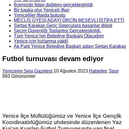
İlçemizde fidan dağıtımı gerçekleştirildi
Bir başka olur Yeniceli iftarı
Yeniceliler iftarda buluştu
MECLİS ÜYESİ ADAYI ORÇİN BEŞEVLİ İSTİFA ETTİ
Sertaş Karakaş Genç Sporculara başarılar diledi
Seçim Güvenliği Toplantısı Gerçekleştirildi.
Tüm Yenice’nin Belediye Başkanı Olacağım
Yenice için hızlanma vakti!
Ak Parti Yenice Belediye Başkan adayı Sertaş Karakaş
Futbol turnuvası devam ediyor
Yenicenin Sesi Gazetesi
10 Ağustos 2023
Haberler
,
Spor
993 Görünümler
Yenice İlçe Müftülüğümüz ve Yenice İlçe Gençlik
Koordinatörlüğümüz uhdesinde düzenlenen Yaz
Kur’an Kursları Futbol Turnuvasında yarı final