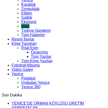
Yenice
Karabük
Zonguldak
Eğitim
Sağlık
Ekonomi
Spor
Türkiye Gündemi
Tüm Haberler
Resmi İlanlar
Köşe Yazarları
Rıfat Eren
Özgeçmiş
Tüm Yazılar
Tüm Köşe Yazıları
Fotoğraf Albümü
Video Galeri
Yenice
Protokol
Uydudan Yenice
Yenice 360
Son Dakika
YENİCE’DE ORMAN KÖYLÜSÜ ÜRETİM
YAPMAYACAK