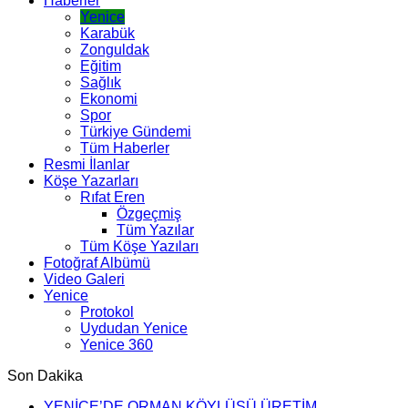
Haberler
Yenice
Karabük
Zonguldak
Eğitim
Sağlık
Ekonomi
Spor
Türkiye Gündemi
Tüm Haberler
Resmi İlanlar
Köşe Yazarları
Rıfat Eren
Özgeçmiş
Tüm Yazılar
Tüm Köşe Yazıları
Fotoğraf Albümü
Video Galeri
Yenice
Protokol
Uydudan Yenice
Yenice 360
Son Dakika
YENİCE’DE ORMAN KÖYLÜSÜ ÜRETİM