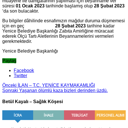
muayene ile damgalarının yapılması için beyanname ver
süresi
01 Ocak 2023
tarihinde başlamış olup
28 Şubat 2023
‘da son bulacaktır.
Bu bilgiler dâhilinde esnafımızın mağdur duruma düşmemesi
için en geç
28 Şubat 2023
tarihine kadar
Yenice Belediye Başkanlığı Zabıta Amirliğine müracaat
ederek Ölçü Tartı Aletlerinin Beyannamelerini vermeleri
gerekmektedir.
Yenice Belediye Başkanlığı
Paylaş
Facebook
Twitter
Önceki
İLAN – T.C. YENİCE KAYMAKAMLIĞI
Sonraki
Yaşanan ölümlü kaza bizleri derinden üzdü.
Betül Kayalı – Sağlık Köşesi