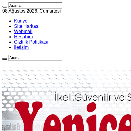
08 Ağustos 2026, Cumartesi
Künye
Site Haritası
Webmail
Hesabım
Gizlilik Politikası
İletişim