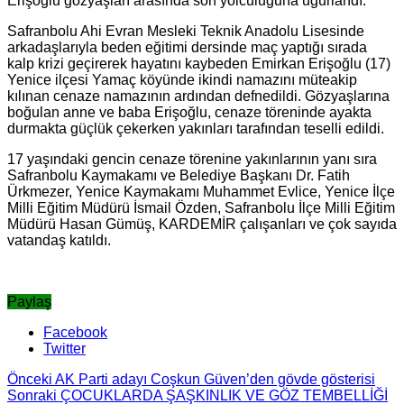
Erişoğlu gözyaşları arasında son yolculuğuna uğurlandı.
Safranbolu Ahi Evran Mesleki Teknik Anadolu Lisesinde
arkadaşlarıyla beden eğitimi dersinde maç yaptığı sırada
kalp krizi geçirerek hayatını kaybeden Emirkan Erişoğlu (17)
Yenice ilçesi Yamaç köyünde ikindi namazını müteakip
kılınan cenaze namazının ardından defnedildi. Gözyaşlarına
boğulan anne ve baba Erişoğlu, cenaze töreninde ayakta
durmakta güçlük çekerken yakınları tarafından teselli edildi.
17 yaşındaki gencin cenaze törenine yakınlarının yanı sıra
Safranbolu Kaymakamı ve Belediye Başkanı Dr. Fatih
Ürkmezer, Yenice Kaymakamı Muhammet Evlice, Yenice İlçe
Milli Eğitim Müdürü İsmail Özden, Safranbolu İlçe Milli Eğitim
Müdürü Hasan Gümüş, KARDEMİR çalışanları ve çok sayıda
vatandaş katıldı.
Paylaş
Facebook
Twitter
Önceki
AK Parti adayı Coşkun Güven’den gövde gösterisi
Sonraki
ÇOCUKLARDA ŞAŞKINLIK VE GÖZ TEMBELLİĞİ