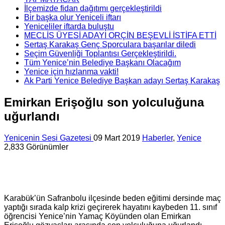
İlçemizde fidan dağıtımı gerçekleştirildi
Bir başka olur Yeniceli iftarı
Yeniceliler iftarda buluştu
MECLİS ÜYESİ ADAYI ORÇİN BEŞEVLİ İSTİFA ETTİ
Sertaş Karakaş Genç Sporculara başarılar diledi
Seçim Güvenliği Toplantısı Gerçekleştirildi.
Tüm Yenice’nin Belediye Başkanı Olacağım
Yenice için hızlanma vakti!
Ak Parti Yenice Belediye Başkan adayı Sertaş Karakaş
Emirkan Erişoğlu son yolculuğuna
uğurlandı
Yenicenin Sesi Gazetesi
09 Mart 2019
Haberler
,
Yenice
2,833 Görünümler
Karabük’ün Safranbolu ilçesinde beden eğitimi dersinde maç
yaptığı sırada kalp krizi geçirerek hayatını kaybeden 11. sınıf
öğrencisi Yenice’nin Yamaç Köyünden olan Emirkan