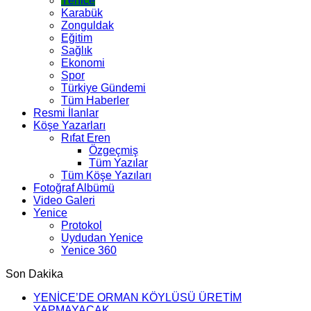
Yenice
Karabük
Zonguldak
Eğitim
Sağlık
Ekonomi
Spor
Türkiye Gündemi
Tüm Haberler
Resmi İlanlar
Köşe Yazarları
Rıfat Eren
Özgeçmiş
Tüm Yazılar
Tüm Köşe Yazıları
Fotoğraf Albümü
Video Galeri
Yenice
Protokol
Uydudan Yenice
Yenice 360
Son Dakika
YENİCE’DE ORMAN KÖYLÜSÜ ÜRETİM
YAPMAYACAK