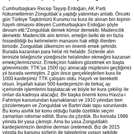
Cumhurbaşkanı Recep Tayyip Erdoğan, AK Parti
hükumetlerinin Zonguldak’a yaptığı yatırımları anlattı. Önceki
gün Türkiye Taşkömürü Kurumu’na kura ile alınan bin kişinin
hayırlı olmasını dileyen Cumhurbaşkanı Erdoğan şöyle
devam etti:”Zonguldak demek kömür demektir. Madencilik
demektir. Madencilik alın terinin, emeğin belki de en fazla
hissedildiği bu kelimelerin manasını hak ettiği illerden
birisidir. Zonguldak ülkemizin en önemli emek şehridir.
Burada kazanılan para helal mi helaldir. Sizlerde alın
terinizle bileğinizle yüreğinizle helalinden ekmeğini kazanan
emekçilerimizsiniz. Emekçinin hakkını gözetmek en başta
görevimizdir. TTK’ya 1500 işçi alınacağı müjdesini geçtiğimiz
yıl burada vermiştim. 2 gün önce gerçekleştirilen kura ile
1000 kardeşimiz TTK çalışanı oldu. Hayırlı ve bereketli
olsun. İnşallah kalan 500 kardeşimizin de birkaç ay
içerisinde işlemlerini başlatacak ve böyle bir kura çekilişi ile
onları da kadroya alacağız. Bir başka önemli konu Havza-i
Fahmiye kanunundan kaynaklanan ve 1910 yılından beri
çözülemeyen ve Zonguldak ve Bartın’daki tapu sorunlarıdır.
Bu konu asırlık bir konu olduğu halde özellikle seçim
zamanları istismar edildi. Bunu da çözdük. Bu konuda 1986
yılında bir yasa çıkmıştı. Ama bu yasa Zonguldaklı
kardeşlerimizin derdine derman üretemedi. Biz de 2015
yılında bu kanunu sizlerin de taleplerine uygun şekilde