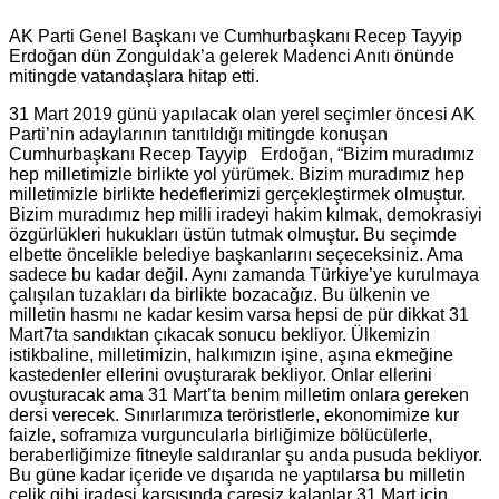
AK Parti Genel Başkanı ve Cumhurbaşkanı Recep Tayyip
Erdoğan dün Zonguldak’a gelerek Madenci Anıtı önünde
mitingde vatandaşlara hitap etti.
31 Mart 2019 günü yapılacak olan yerel seçimler öncesi AK
Parti’nin adaylarının tanıtıldığı mitingde konuşan
Cumhurbaşkanı Recep Tayyip Erdoğan, “Bizim muradımız
hep milletimizle birlikte yol yürümek. Bizim muradımız hep
milletimizle birlikte hedeflerimizi gerçekleştirmek olmuştur.
Bizim muradımız hep milli iradeyi hakim kılmak, demokrasiyi
özgürlükleri hukukları üstün tutmak olmuştur. Bu seçimde
elbette öncelikle belediye başkanlarını seçeceksiniz. Ama
sadece bu kadar değil. Aynı zamanda Türkiye’ye kurulmaya
çalışılan tuzakları da birlikte bozacağız. Bu ülkenin ve
milletin hasmı ne kadar kesim varsa hepsi de pür dikkat 31
Mart7ta sandıktan çıkacak sonucu bekliyor. Ülkemizin
istikbaline, milletimizin, halkımızın işine, aşına ekmeğine
kastedenler ellerini ovuşturarak bekliyor. Onlar ellerini
ovuşturacak ama 31 Mart’ta benim milletim onlara gereken
dersi verecek. Sınırlarımıza teröristlerle, ekonomimize kur
faizle, soframıza vurguncularla birliğimize bölücülerle,
beraberliğimize fitneyle saldıranlar şu anda pusuda bekliyor.
Bu güne kadar içeride ve dışarıda ne yaptılarsa bu milletin
çelik gibi iradesi karşısında çaresiz kalanlar 31 Mart için