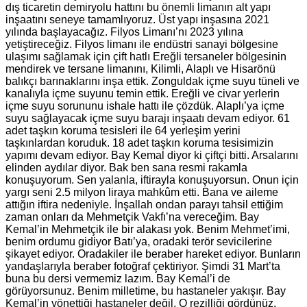
dış ticaretin demiryolu hattını bu önemli limanın alt yapı
inşaatını seneye tamamlıyoruz. Üst yapı inşasına 2021
yılında başlayacağız. Filyos Limanı’nı 2023 yılına
yetiştireceğiz. Filyos limanı ile endüstri sanayi bölgesine
ulaşımı sağlamak için çift hatlı Ereğli tersaneler bölgesinin
mendirek ve tersane limanını, Kilimli, Alaplı ve Hisarönü
balıkçı barınaklarını inşa ettik. Zonguldak içme suyu tüneli ve
kanalıyla içme suyunu temin ettik. Ereğli ve civar yerlerin
içme suyu sorununu ishale hattı ile çözdük. Alaplı’ya içme
suyu sağlayacak içme suyu barajı inşaatı devam ediyor. 61
adet taşkın koruma tesisleri ile 64 yerleşim yerini
taşkınlardan koruduk. 18 adet taşkın koruma tesisimizin
yapımı devam ediyor. Bay Kemal diyor ki çiftçi bitti. Arsalarını
elinden aydılar diyor. Bak ben sana resmi rakamla
konuşuyorum. Sen yalanla, iftirayla konuşuyorsun. Onun için
yargı seni 2.5 milyon liraya mahkûm etti. Bana ve aileme
attığın iftira nedeniyle. İnşallah ondan parayı tahsil ettiğim
zaman onları da Mehmetçik Vakfı’na vereceğim. Bay
Kemal’in Mehmetçik ile bir alakası yok. Benim Mehmet’imi,
benim ordumu gidiyor Batı’ya, oradaki terör sevicilerine
şikayet ediyor. Oradakiler ile beraber hareket ediyor. Bunların
yandaşlarıyla beraber fotoğraf çektiriyor. Şimdi 31 Mart’ta
buna bu dersi vermemiz lazım. Bay Kemal’i de
görüyorsunuz. Benim milletime, bu hastaneler yakışır. Bay
Kemal’in yönettiği hastaneler değil. O rezilliği gördünüz.