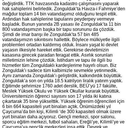
değiştirdik. TTK havzasında kadastro çalışmasını yaparak
hak sahiplerini belirledik. Zonguldak’ta Havza-i Fahmiye’den
mağdur toplam 14 bin vatandaşımız olduğunu tespit ettik.
Ardından hak sahiplerine tapularını peyderpey vermeye
başladık. Bunun yanında 2B yasası ile Zonguldak’ta 11 bin
800 vatandaşımızın başka bir tapu sorununu da çözdük.
Şimdi de imar barışı ile Zonguldak’ta 57 bin 485
vatandaşımızın sıkıntısını hallettik. Böylece mülkiyetle ilgili
problemleri ortadan kaldırmış olduk. İnsanı yaşat ki devlet
yaşasın ilkesiyle hareket ettik. Gerekirse devletimizin
kasasına girecek paradan feragat ettik. Asırlık sorunları
milletimizin lehine çözdük. İstihdam ve tapu ile ilgili bu
hizmetler tüm Zonguldaklı kardeşlerime hayırlı olsun. Biz
Zonguldak’ı sadece tüm kalbimizle sevmekle yetinmedik.
Aynı zamanda Zonguldak’ı geliştirdik, kalkındırdık büyüttük.
Zonguldak’a son on yılda 18.5 katrilyon liralık yatırım yaptık.
Eğitimde şehrimize 1760 adet derslik, BEÜ’yü 17 fakülte,
Meslek Yüksek Okulu ve Yüksek Okullar kurarak büyüttük.
Üniversitemizin öğrenci sayısını son 17 yılda iki katına
çıkartarak 35 bine yükselttik. Yüksek öğrenim öğrencileri için
6 bin 664 kapasiteli yurt binaları açtık. Önümüzdeki yıl
Çaycuma’da bin kişi, Kilimli ‘de 300 kapasiteli olmak üzere
yurt binaları daha açıyoruz. Gençli merkezi, spor salonu,
sporcu eğitim merkezi, futbol sahaları, Ereğli’ye, Kilimli’ye ve
Çaycuma’ya gençlik merkezleri inşa ettik. Devrek ve