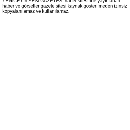
YENİCE'nin SESİ GAZETESİ haber sitesinde yayınlanan
haber ve görseller gazete sitesi kaynak gösterilmeden izinsiz
kopyalanılamaz ve kullanılamaz.