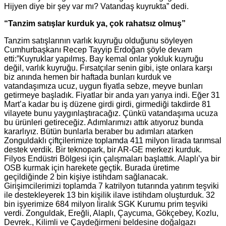
Hijyen diye bir şey var mı? Vatandaş kuyrukta” dedi.
“Tanzim satışlar kurduk ya, çok rahatsız olmuş”
Tanzim satışlarının varlık kuyruğu olduğunu söyleyen
Cumhurbaşkanı Recep Tayyip Erdoğan şöyle devam
etti:”Kuyruklar yapılmış. Bay kemal onlar yokluk kuyruğu
değil, varlık kuyruğu. Fırsatçılar senin gibi, işte onlara karşı
biz anında hemen bir haftada bunları kurduk ve
vatandaşımıza ucuz, uygun fiyatla sebze, meyve bunları
getirmeye başladık. Fiyatlar bir anda yarı yarıya indi. Eğer 31
Mart’a kadar bu iş düzene girdi girdi, girmediği takdirde 81
vilayete bunu yaygınlaştıracağız. Çünkü vatandaşıma ucuza
bu ürünleri getireceğiz. Adımlarımızı attık atıyoruz bunda
kararlıyız. Bütün bunlarla beraber bu adımları atarken
Zonguldaklı çiftçilerimize toplamda 411 milyon lirada tarımsal
destek verdik. Bir teknopark, bir AR-GE merkezi kurduk.
Filyos Endüstri Bölgesi için çalışmaları başlattık. Alaplı’ya bir
OSB kurmak için harekete geçtik. Burada üretime
geçildiğinde 2 bin kişiye istihdam sağlanacak.
Girişimcilerimizi toplamda 7 katrilyon tutarında yatırım teşviki
ile destekleyerek 13 bin kişilik ilave istihdam oluşturduk. 32
bin işyerimize 684 milyon liralık SGK Kurumu prim teşviki
verdi. Zonguldak, Ereğli, Alaplı, Çaycuma, Gökçebey, Kozlu,
Devrek., Kilimli ve Çaydeğirmeni beldesine doğalgazı