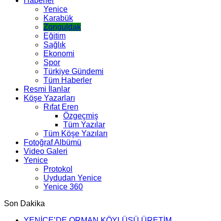
Haberler
Yenice
Karabük
Zonguldak
Eğitim
Sağlık
Ekonomi
Spor
Türkiye Gündemi
Tüm Haberler
Resmi İlanlar
Köşe Yazarları
Rıfat Eren
Özgeçmiş
Tüm Yazılar
Tüm Köşe Yazıları
Fotoğraf Albümü
Video Galeri
Yenice
Protokol
Uydudan Yenice
Yenice 360
Son Dakika
YENİCE’DE ORMAN KÖYLÜSÜ ÜRETİM