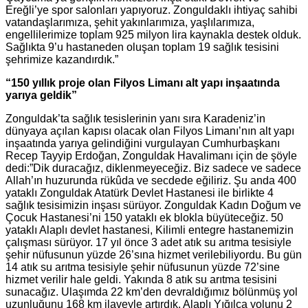
Ereğli’ye spor salonları yapıyoruz. Zonguldaklı ihtiyaç sahibi
vatandaşlarımıza, şehit yakınlarımıza, yaşlılarımıza,
engellilerimize toplam 925 milyon lira kaynakla destek olduk.
Sağlıkta 9’u hastaneden oluşan toplam 19 sağlık tesisini
şehrimize kazandırdık.”
“150 yıllık proje olan Filyos Limanı alt yapı inşaatında
yarıya geldik”
Zonguldak’ta sağlık tesislerinin yanı sıra Karadeniz’in
dünyaya açılan kapısı olacak olan Filyos Limanı’nın alt yapı
inşaatında yarıya gelindiğini vurgulayan Cumhurbaşkanı
Recep Tayyip Erdoğan, Zonguldak Havalimanı için de şöyle
dedi:”Dik duracağız, diklenmeyeceğiz. Biz sadece ve sadece
Allah’ın huzurunda rükûda ve secdede eğiliriz. Şu anda 400
yataklı Zonguldak Atatürk Devlet Hastanesi ile birlikte 4
sağlık tesisimizin inşası sürüyor. Zonguldak Kadın Doğum ve
Çocuk Hastanesi’ni 150 yataklı ek blokla büyüteceğiz. 50
yataklı Alaplı devlet hastanesi, Kilimli entegre hastanemizin
çalışması sürüyor. 17 yıl önce 3 adet atık su arıtma tesisiyle
şehir nüfusunun yüzde 26’sına hizmet verilebiliyordu. Bu gün
14 atık su arıtma tesisiyle şehir nüfusunun yüzde 72’sine
hizmet verilir hale geldi. Yakında 8 atık su arıtma tesisini
sunacağız. Ulaşımda 22 km’den devraldığımız bölünmüş yol
uzunluğunu 168 km ilaveyle artırdık. Alaplı Yığılca yolunu 2