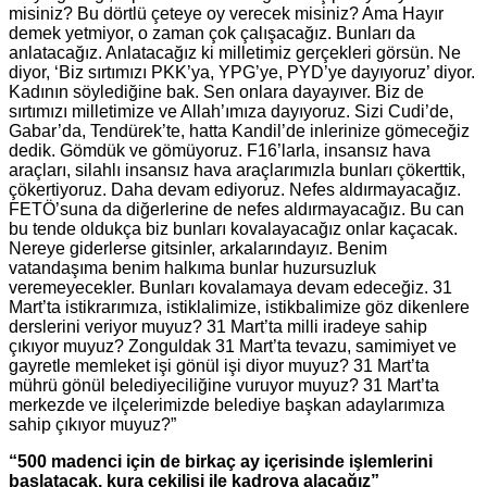
misiniz? Bu dörtlü çeteye oy verecek misiniz? Ama Hayır
demek yetmiyor, o zaman çok çalışacağız. Bunları da
anlatacağız. Anlatacağız ki milletimiz gerçekleri görsün. Ne
diyor, ‘Biz sırtımızı PKK’ya, YPG’ye, PYD’ye dayıyoruz’ diyor.
Kadının söylediğine bak. Sen onlara dayayıver. Biz de
sırtımızı milletimize ve Allah’ımıza dayıyoruz. Sizi Cudi’de,
Gabar’da, Tendürek’te, hatta Kandil’de inlerinize gömeceğiz
dedik. Gömdük ve gömüyoruz. F16’larla, insansız hava
araçları, silahlı insansız hava araçlarımızla bunları çökerttik,
çökertiyoruz. Daha devam ediyoruz. Nefes aldırmayacağız.
FETÖ’suna da diğerlerine de nefes aldırmayacağız. Bu can
bu tende oldukça biz bunları kovalayacağız onlar kaçacak.
Nereye giderlerse gitsinler, arkalarındayız. Benim
vatandaşıma benim halkıma bunlar huzursuzluk
veremeyecekler. Bunları kovalamaya devam edeceğiz. 31
Mart’ta istikrarımıza, istiklalimize, istikbalimize göz dikenlere
derslerini veriyor muyuz? 31 Mart’ta milli iradeye sahip
çıkıyor muyuz? Zonguldak 31 Mart’ta tevazu, samimiyet ve
gayretle memleket işi gönül işi diyor muyuz? 31 Mart’ta
mührü gönül belediyeciliğine vuruyor muyuz? 31 Mart’ta
merkezde ve ilçelerimizde belediye başkan adaylarımıza
sahip çıkıyor muyuz?”
“500 madenci için de birkaç ay içerisinde işlemlerini
başlatacak, kura çekilişi ile kadroya alacağız”