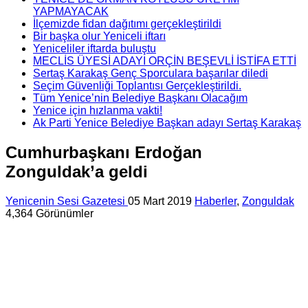
YAPMAYACAK
İlçemizde fidan dağıtımı gerçekleştirildi
Bir başka olur Yeniceli iftarı
Yeniceliler iftarda buluştu
MECLİS ÜYESİ ADAYI ORÇİN BEŞEVLİ İSTİFA ETTİ
Sertaş Karakaş Genç Sporculara başarılar diledi
Seçim Güvenliği Toplantısı Gerçekleştirildi.
Tüm Yenice’nin Belediye Başkanı Olacağım
Yenice için hızlanma vakti!
Ak Parti Yenice Belediye Başkan adayı Sertaş Karakaş
Cumhurbaşkanı Erdoğan
Zonguldak’a geldi
Yenicenin Sesi Gazetesi
05 Mart 2019
Haberler
,
Zonguldak
4,364 Görünümler