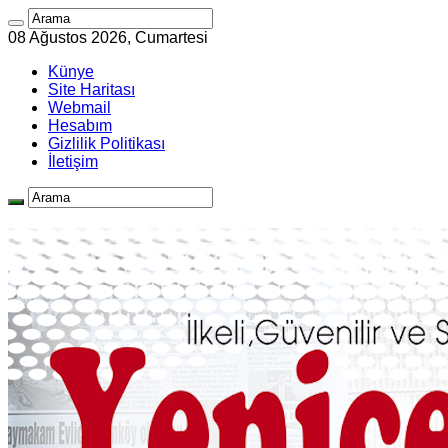
08 Ağustos 2026, Cumartesi
Künye
Site Haritası
Webmail
Hesabım
Gizlilik Politikası
İletişim