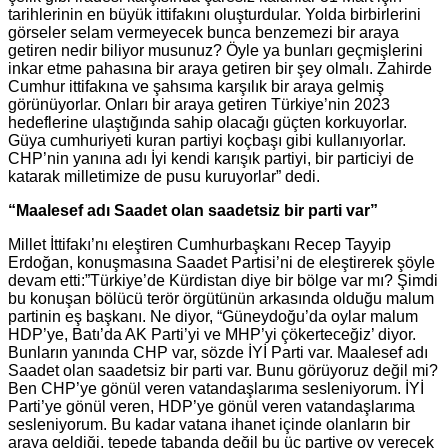
tarihlerinin en büyük ittifakını oluşturdular. Yolda birbirlerini
görseler selam vermeyecek bunca benzemezi bir araya
getiren nedir biliyor musunuz? Öyle ya bunları geçmişlerini
inkar etme pahasına bir araya getiren bir şey olmalı. Zahirde
Cumhur ittifakına ve şahsıma karşılık bir araya gelmiş
görünüyorlar. Onları bir araya getiren Türkiye’nin 2023
hedeflerine ulaştığında sahip olacağı güçten korkuyorlar.
Güya cumhuriyeti kuran partiyi koçbaşı gibi kullanıyorlar.
CHP’nin yanına adı İyi kendi karışık partiyi, bir particiyi de
katarak milletimize de pusu kuruyorlar” dedi.
“Maalesef adı Saadet olan saadetsiz bir parti var”
Millet İttifakı’nı eleştiren Cumhurbaşkanı Recep Tayyip
Erdoğan, konuşmasına Saadet Partisi’ni de eleştirerek şöyle
devam etti:”Türkiye’de Kürdistan diye bir bölge var mı? Şimdi
bu konuşan bölücü terör örgütünün arkasında olduğu malum
partinin eş başkanı. Ne diyor, “Güneydoğu’da oylar malum
HDP’ye, Batı’da AK Parti’yi ve MHP’yi çökerteceğiz’ diyor.
Bunların yanında CHP var, sözde İYİ Parti var. Maalesef adı
Saadet olan saadetsiz bir parti var. Bunu görüyoruz değil mi?
Ben CHP’ye gönül veren vatandaşlarıma sesleniyorum. İYİ
Parti’ye gönül veren, HDP’ye gönül veren vatandaşlarıma
sesleniyorum. Bu kadar vatana ihanet içinde olanların bir
araya geldiği, tepede tabanda değil bu üç partiye oy verecek