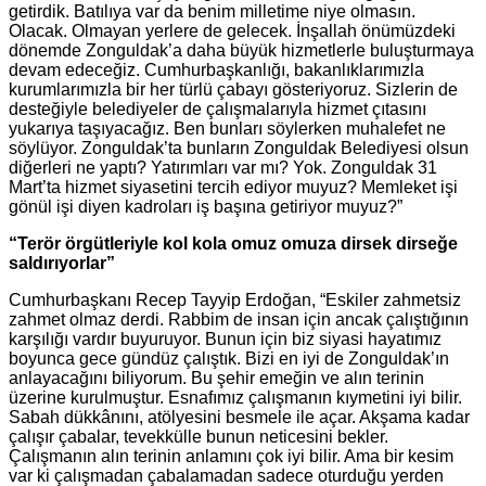
getirdik. Batılıya var da benim milletime niye olmasın.
Olacak. Olmayan yerlere de gelecek. İnşallah önümüzdeki
dönemde Zonguldak’a daha büyük hizmetlerle buluşturmaya
devam edeceğiz. Cumhurbaşkanlığı, bakanlıklarımızla
kurumlarımızla bir her türlü çabayı gösteriyoruz. Sizlerin de
desteğiyle belediyeler de çalışmalarıyla hizmet çıtasını
yukarıya taşıyacağız. Ben bunları söylerken muhalefet ne
söylüyor. Zonguldak’ta bunların Zonguldak Belediyesi olsun
diğerleri ne yaptı? Yatırımları var mı? Yok. Zonguldak 31
Mart’ta hizmet siyasetini tercih ediyor muyuz? Memleket işi
gönül işi diyen kadroları iş başına getiriyor muyuz?”
“Terör örgütleriyle kol kola omuz omuza dirsek dirseğe
saldırıyorlar”
Cumhurbaşkanı Recep Tayyip Erdoğan, “Eskiler zahmetsiz
zahmet olmaz derdi. Rabbim de insan için ancak çalıştığının
karşılığı vardır buyuruyor. Bunun için biz siyasi hayatımız
boyunca gece gündüz çalıştık. Bizi en iyi de Zonguldak’ın
anlayacağını biliyorum. Bu şehir emeğin ve alın terinin
üzerine kurulmuştur. Esnafımız çalışmanın kıymetini iyi bilir.
Sabah dükkânını, atölyesini besmele ile açar. Akşama kadar
çalışır çabalar, tevekkülle bunun neticesini bekler.
Çalışmanın alın terinin anlamını çok iyi bilir. Ama bir kesim
var ki çalışmadan çabalamadan sadece oturduğu yerden