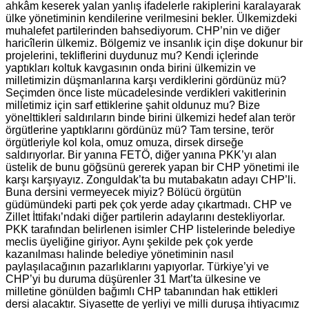
ahkâm keserek yalan yanlış ifadelerle rakiplerini karalayarak
ülke yönetiminin kendilerine verilmesini bekler. Ülkemizdeki
muhalefet partilerinden bahsediyorum. CHP’nin ve diğer
haricîlerin ülkemiz. Bölgemiz ve insanlık için dişe dokunur bir
projelerini, tekliflerini duydunuz mu? Kendi içlerinde
yaptıkları koltuk kavgasının onda birini ülkemizin ve
milletimizin düşmanlarına karşı verdiklerini gördünüz mü?
Seçimden önce liste mücadelesinde verdikleri vakitlerinin
milletimiz için sarf ettiklerine şahit oldunuz mu? Bize
yönelttikleri saldırıların binde birini ülkemizi hedef alan terör
örgütlerine yaptıklarını gördünüz mü? Tam tersine, terör
örgütleriyle kol kola, omuz omuza, dirsek dirseğe
saldırıyorlar. Bir yanına FETÖ, diğer yanına PKK’yı alan
üstelik de bunu göğsünü gererek yapan bir CHP yönetimi ile
karşı karşıyayız. Zonguldak’ta bu mutabakatın adayı CHP’li.
Buna dersini vermeyecek miyiz? Bölücü örgütün
güdümündeki parti pek çok yerde aday çıkartmadı. CHP ve
Zillet İttifakı’ndaki diğer partilerin adaylarını destekliyorlar.
PKK tarafından belirlenen isimler CHP listelerinde belediye
meclis üyeliğine giriyor. Aynı şekilde pek çok yerde
kazanılması halinde belediye yönetiminin nasıl
paylaşılacağının pazarlıklarını yapıyorlar. Türkiye’yi ve
CHP’yi bu duruma düşürenler 31 Mart’ta ülkesine ve
milletine gönülden bağımlı CHP tabanından hak ettikleri
dersi alacaktır. Siyasette de yerliyi ve milli duruşa ihtiyacımız