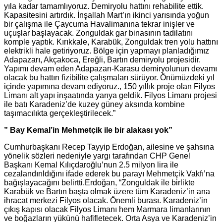
yıla kadar tamamlıyoruz. Demiryolu hattını rehabilite ettik.
Kapasitesini artırdık. İnşallah Mart’ın ikinci yarısında yoğun
bir çalışma ile Çaycuma Havalimanına tekrar inişler ve
uçuşlar başlayacak. Zonguldak gar binasının tadilatını
komple yaptık. Kırıkkale, Karabük, Zonguldak tren yolu hattını
elektrikli hale getiriyoruz. Bölge için yapmayı planladığımız
Adapazarı, Akçakoca, Ereğli, Bartın demiryolu projesidir.
Yapımı devam eden Adapazarı-Karasu demiryolunun devamı
olacak bu hattın fizibilite çalışmaları sürüyor. Önümüzdeki yıl
içinde yapımına devam ediyoruz., 150 yıllık proje olan Filyos
Limanı alt yapı inşaatında yarıya geldik. Filyos Limanı projesi
ile batı Karadeniz’de kuzey güney aksında kombine
taşımacılıkta gerçekleştirilecek.”
” Bay Kemal’in Mehmetçik ile bir alakası yok”
Cumhurbaşkanı Recep Tayyip Erdoğan, ailesine ve şahsına
yönelik sözleri nedeniyle yargı tarafından CHP Genel
Başkanı Kemal Kılıçdaroğlu’nun 2.5 milyon lira ile
cezalandırıldığını ifade ederek bu parayı Mehmetçik Vakfı’na
bağışlayacağını belirtti.Erdoğan, “Zonguldak ile birlikte
Karabük ve Bartın başta olmak üzere tüm Karadeniz’in ana
ihracat merkezi Filyos olacak. Önemli burası. Karadeniz’in
çıkış kapısı olacak Filyos Limanı hem Marmara limanlarının
ve boğazların yükünü hafifletecek. Orta Asya ve Karadeniz’in