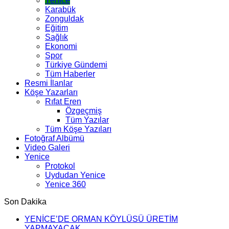
Yenice
Karabük
Zonguldak
Eğitim
Sağlık
Ekonomi
Spor
Türkiye Gündemi
Tüm Haberler
Resmi İlanlar
Köşe Yazarları
Rıfat Eren
Özgeçmiş
Tüm Yazılar
Tüm Köşe Yazıları
Fotoğraf Albümü
Video Galeri
Yenice
Protokol
Uydudan Yenice
Yenice 360
Son Dakika
YENİCE’DE ORMAN KÖYLÜSÜ ÜRETİM
YAPMAYACAK