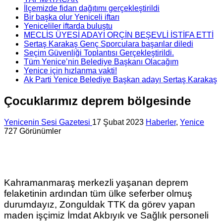
İlçemizde fidan dağıtımı gerçekleştirildi
Bir başka olur Yeniceli iftarı
Yeniceliler iftarda buluştu
MECLİS ÜYESİ ADAYI ORÇİN BEŞEVLİ İSTİFA ETTİ
Sertaş Karakaş Genç Sporculara başarılar diledi
Seçim Güvenliği Toplantısı Gerçekleştirildi.
Tüm Yenice’nin Belediye Başkanı Olacağım
Yenice için hızlanma vakti!
Ak Parti Yenice Belediye Başkan adayı Sertaş Karakaş
Çocuklarımız deprem bölgesinde
Yenicenin Sesi Gazetesi
17 Şubat 2023
Haberler
,
Yenice
727 Görünümler
Kahramanmaraş merkezli yaşanan deprem
felaketinin ardından tüm ülke seferber olmuş
durumdayız, Zonguldak TTK da görev yapan
maden işçimiz İmdat Akbıyık ve Sağlık personeli