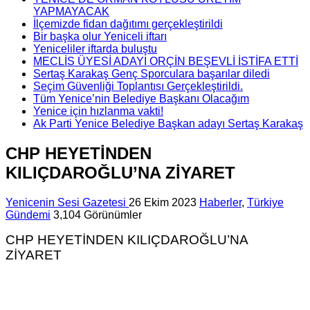
YAPMAYACAK
İlçemizde fidan dağıtımı gerçekleştirildi
Bir başka olur Yeniceli iftarı
Yeniceliler iftarda buluştu
MECLİS ÜYESİ ADAYI ORÇİN BEŞEVLİ İSTİFA ETTİ
Sertaş Karakaş Genç Sporculara başarılar diledi
Seçim Güvenliği Toplantısı Gerçekleştirildi.
Tüm Yenice’nin Belediye Başkanı Olacağım
Yenice için hızlanma vakti!
Ak Parti Yenice Belediye Başkan adayı Sertaş Karakaş
CHP HEYETİNDEN
KILIÇDAROĞLU’NA ZİYARET
Yenicenin Sesi Gazetesi
26 Ekim 2023
Haberler
,
Türkiye
Gündemi
3,104 Görünümler
CHP HEYETİNDEN KILIÇDAROĞLU’NA
ZİYARET