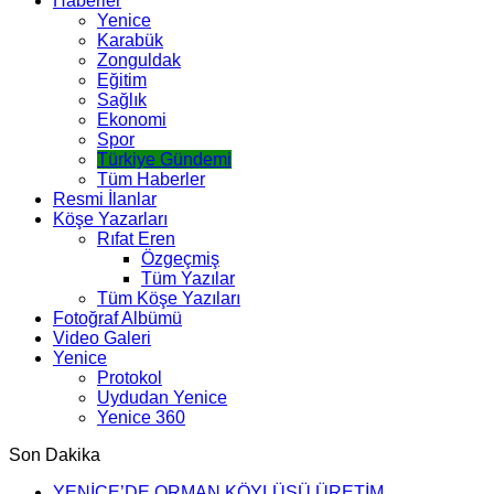
Haberler
Yenice
Karabük
Zonguldak
Eğitim
Sağlık
Ekonomi
Spor
Türkiye Gündemi
Tüm Haberler
Resmi İlanlar
Köşe Yazarları
Rıfat Eren
Özgeçmiş
Tüm Yazılar
Tüm Köşe Yazıları
Fotoğraf Albümü
Video Galeri
Yenice
Protokol
Uydudan Yenice
Yenice 360
Son Dakika
YENİCE’DE ORMAN KÖYLÜSÜ ÜRETİM