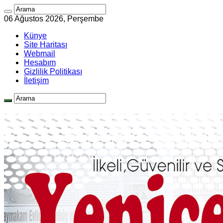
06 Ağustos 2026, Perşembe
Künye
Site Haritası
Webmail
Hesabım
Gizlilik Politikası
İletişim