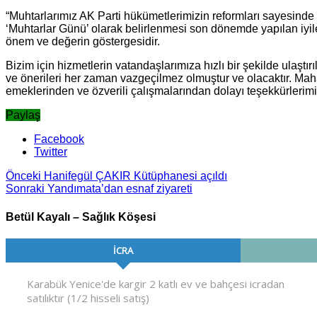
“Muhtarlarımız AK Parti hükümetlerimizin reformları sayesinde 
‘Muhtarlar Günü’ olarak belirlenmesi son dönemde yapılan iyil
önem ve değerin göstergesidir.
Bizim için hizmetlerin vatandaşlarımıza hızlı bir şekilde ulaşt
ve önerileri her zaman vazgeçilmez olmuştur ve olacaktır. Ma
emeklerinden ve özverili çalışmalarından dolayı teşekkürlerimi
Paylaş
Facebook
Twitter
Önceki
Hanifegül ÇAKIR Kütüphanesi açıldı
Sonraki
Yandımata’dan esnaf ziyareti
Betül Kayalı – Sağlık Köşesi