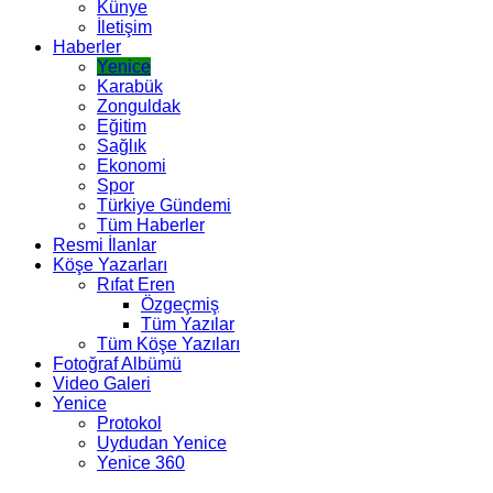
Künye
İletişim
Haberler
Yenice
Karabük
Zonguldak
Eğitim
Sağlık
Ekonomi
Spor
Türkiye Gündemi
Tüm Haberler
Resmi İlanlar
Köşe Yazarları
Rıfat Eren
Özgeçmiş
Tüm Yazılar
Tüm Köşe Yazıları
Fotoğraf Albümü
Video Galeri
Yenice
Protokol
Uydudan Yenice
Yenice 360