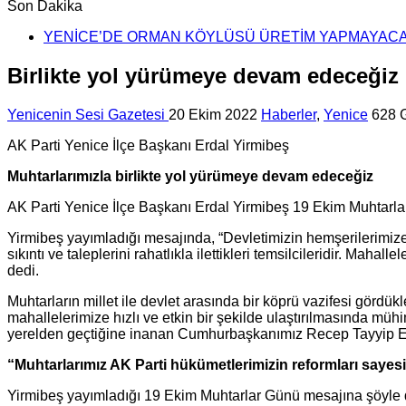
Son Dakika
YENİCE’DE ORMAN KÖYLÜSÜ ÜRETİM YAPMAYAC
Birlikte yol yürümeye devam edeceğiz
Yenicenin Sesi Gazetesi
20 Ekim 2022
Haberler
,
Yenice
628 
AK Parti Yenice İlçe Başkanı Erdal Yirmibeş
Muhtarlarımızla birlikte yol yürümeye devam edeceğiz
AK Parti Yenice İlçe Başkanı Erdal Yirmibeş 19 Ekim Muhtarla
Yirmibeş yayımladığı mesajında, “Devletimizin hemşerilerimize 
sıkıntı ve taleplerini rahatlıkla ilettikleri temsilcileridir. Ma
dedi.
Muhtarların millet ile devlet arasında bir köprü vazifesi gördü
mahallelerimize hızlı ve etkin bir şekilde ulaştırılmasında m
yerelden geçtiğine inanan Cumhurbaşkanımız Recep Tayyip Erdo
“Muhtarlarımız AK Parti hükümetlerimizin reformları sayesin
Yirmibeş yayımladığı 19 Ekim Muhtarlar Günü mesajına şöyle 