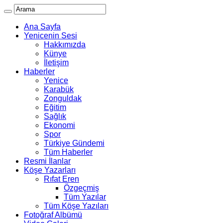
Ana Sayfa
Yenicenin Sesi
Hakkımızda
Künye
İletişim
Haberler
Yenice
Karabük
Zonguldak
Eğitim
Sağlık
Ekonomi
Spor
Türkiye Gündemi
Tüm Haberler
Resmi İlanlar
Köşe Yazarları
Rıfat Eren
Özgeçmiş
Tüm Yazılar
Tüm Köşe Yazıları
Fotoğraf Albümü