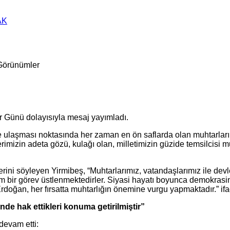
AK
Görünümler
r Günü dolayısıyla mesaj yayımladı.
ulaşması noktasında her zaman en ön saflarda olan muhtarlarımız
hallelerimizin adeta gözü, kulağı olan, milletimizin güzide temsilc
klerini söyleyen Yirmibeş, “Muhtarlarımız, vatandaşlarımız ile dev
ühim bir görev üstlenmektedirler. Siyasi hayatı boyunca demokra
ğan, her fırsatta muhtarlığın önemine vurgu yapmaktadır.” ifad
de hak ettikleri konuma getirilmiştir”
devam etti: