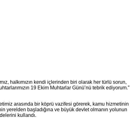
, halkımızın kendi içlerinden biri olarak her türlü sorun,
isi muhtarlarımızın 19 Ekim Muhtarlar Günü’nü tebrik ediyorum.”
letimiz arasında bir köprü vazifesi görerek, kamu hizmetinin
sinin yerelden başladığına ve büyük devlet olmanın yolunun
elerini kullandı.