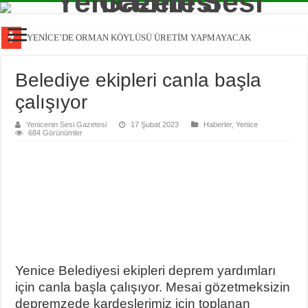
YENİCE’DE ORMAN KÖYLÜSÜ ÜRETİM YAPMAYACAK
Belediye ekipleri canla başla
çalışıyor
Yenicenin Sesi Gazetesi
17 Şubat 2023
Haberler
,
Yenice
684 Görünümler
Yenice Belediyesi ekipleri deprem yardımları
için canla başla çalışıyor. Mesai gözetmeksizin
depremzede kardeşlerimiz için toplanan