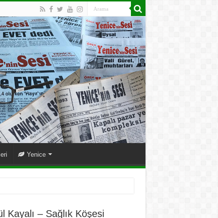
eri
Yenice
ül Kayalı – Sağlık Köşesi