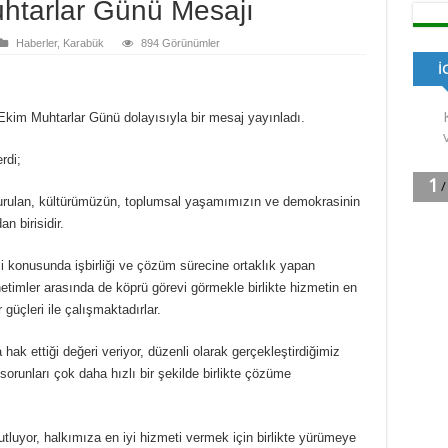
htarlar Günü Mesajı
Haberler
,
Karabük
894 Görünümler
Ekim Muhtarlar Günü dolayısıyla bir mesaj yayınladı.
rdi;
 kurulan, kültürümüzün, toplumsal yaşamımızın ve demokrasinin
n birisidir.
mi konusunda işbirliği ve çözüm sürecine ortaklık yapan
etimler arasında de köprü görevi görmekle birlikte hizmetin en
 güçleri ile çalışmaktadırlar.
hak ettiği değeri veriyor, düzenli olarak gerçekleştirdiğimiz
 sorunları çok daha hızlı bir şekilde birlikte çözüme
luyor, halkımıza en iyi hizmeti vermek için birlikte yürümeye