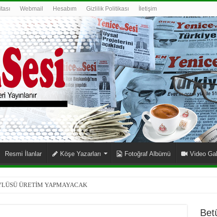
itası
Webmail
Hesabım
Gizlilik Politikası
İletişim
Resmi İlanlar
Köşe Yazarları
Fotoğraf Albümü
Video Gal
YLÜSÜ ÜRETİM YAPMAYACAK
Bet