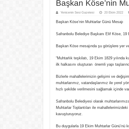
Başkan Köse’nin Mu
Yenicenin Sesi Gazetesi
20 Ekim 2022
Başkan Köse’nin Muhtarlar Günü Mesajı
Safranbolu Belediye Başkanı Elif Köse, 19 
Başkan Köse mesajında şu görüşlere yer ve
“Muhtarlık teşkilatı, 19 Ekim 1829 yılında
ilk halkasını oluşturan önemli yapı taşlarında
Bizlerle mahallelerimizin gelişimi ve değişi
muhtarlarımız, vatandaşlarımız ile yerel yön
hızlı şekilde verilmesini sağlamak içinde var
Safranbolu Belediyesi olarak muhtarlarımıza 
Muhtarlar Toplantıları ile mahallelerimizdeki
kavuşturuyoruz.
Bu duygularla 19 Ekim Muhtarlar Günü’nü kut