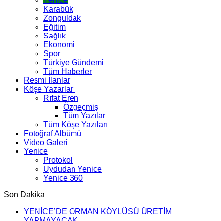
Yenice
Karabük
Zonguldak
Eğitim
Sağlık
Ekonomi
Spor
Türkiye Gündemi
Tüm Haberler
Resmi İlanlar
Köşe Yazarları
Rıfat Eren
Özgeçmiş
Tüm Yazılar
Tüm Köşe Yazıları
Fotoğraf Albümü
Video Galeri
Yenice
Protokol
Uydudan Yenice
Yenice 360
Son Dakika
YENİCE’DE ORMAN KÖYLÜSÜ ÜRETİM
YAPMAYACAK