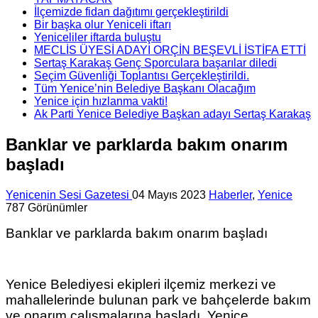
İlçemizde fidan dağıtımı gerçekleştirildi
Bir başka olur Yeniceli iftarı
Yeniceliler iftarda buluştu
MECLİS ÜYESİ ADAYI ORÇİN BEŞEVLİ İSTİFA ETTİ
Sertaş Karakaş Genç Sporculara başarılar diledi
Seçim Güvenliği Toplantısı Gerçekleştirildi.
Tüm Yenice’nin Belediye Başkanı Olacağım
Yenice için hızlanma vakti!
Ak Parti Yenice Belediye Başkan adayı Sertaş Karakaş
Banklar ve parklarda bakım onarım
başladı
Yenicenin Sesi Gazetesi
04 Mayıs 2023
Haberler
,
Yenice
787 Görünümler
Banklar ve parklarda bakım onarım başladı
Yenice Belediyesi ekipleri ilçemiz merkezi ve
mahallelerinde bulunan park ve bahçelerde bakım
ve onarım çalışmalarına başladı. Yenice