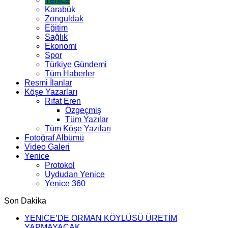
Yenice
Karabük
Zonguldak
Eğitim
Sağlık
Ekonomi
Spor
Türkiye Gündemi
Tüm Haberler
Resmi İlanlar
Köşe Yazarları
Rıfat Eren
Özgeçmiş
Tüm Yazılar
Tüm Köşe Yazıları
Fotoğraf Albümü
Video Galeri
Yenice
Protokol
Uydudan Yenice
Yenice 360
Son Dakika
YENİCE’DE ORMAN KÖYLÜSÜ ÜRETİM
YAPMAYACAK