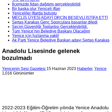
İlçemizde fidan dağıtımı gerçekleştirildi
Bir başka olur Yeniceli iftarı
Yeniceliler iftarda buluştu
MECLİS ÜYESİ ADAYI ORÇİN BEŞEVLİ İSTİFA ETTİ
Sertaş Karakaş Genç Sporculara başarılar diledi
Seçim Güvenliği Toplantısı Gerçekleştirildi.
Tüm Yenice’nin Belediye Başkanı Olacağım
Yenice için hızlanma vakti!
Ak Parti Yenice Belediye Başkan adayı Sertaş Karakaş
Anadolu Lisesinde gelenek
bozulmadı
Yenicenin Sesi Gazetesi
15 Haziran 2023
Haberler
,
Yenice
1,016 Görünümler
2022-2023 Eğitim-Öğretim yılında Yenice Anadolu