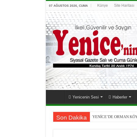
Künye
Site Haritası
07 AĞUSTOS 2026, CUMA
Yenicenin Sesi
Haberler
Son Dakika
YENİCE’DE ORMAN KÖ
İlçemizde fidan dağıtımı ge
Bir başka olur Yeniceli ifta