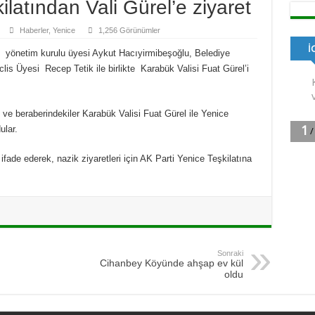
ilatından Vali Gürel’e ziyaret
Haberler
,
Yenice
1,256 Görünümler
ÇİN BEŞEVLİ İSTİFA ETTİ
 yönetim kurulu üyesi Aykut Hacıyirmibeşoğlu, Belediye
ara başarılar diledi
lis Üyesi Recep Tetik ile birlikte Karabük Valisi Fuat Gürel’i
 Gerçekleştirildi.
Başkanı Olacağım
e beraberindekiler Karabük Valisi Fuat Gürel ile Yenice
ular.
!
aşkan adayı Sertaş Karakaş
fade ederek, nazik ziyaretleri için AK Parti Yenice Teşkilatına
Sonraki
Cihanbey Köyünde ahşap ev kül
oldu