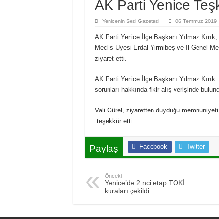
AK Parti Yenice Teşk
Yeniceliler iftarda buluştu
Yenicenin Sesi Gazetesi
06 Temmuz 2019
MECLİS ÜYESİ ADAYI OR
AK Parti Yenice İlçe Başkanı Yılmaz Kırık,
Sertaş Karakaş Genç Sporcul
Meclis Üyesi Erdal Yirmibeş ve İl Genel Mec
ziyaret etti.
Seçim Güvenliği Toplantısı
Tüm Yenice’nin Belediye 
AK Parti Yenice İlçe Başkanı Yılmaz Kırık v
sorunları hakkında fikir alış verişinde bulund
Yenice için hızlanma vakti
Ak Parti Yenice Belediye B
Vali Gürel, ziyaretten duyduğu memnuniyeti i
teşekkür etti.
Facebook
Twitter
Paylaş
Önceki
Yenice’de 2 nci etap TOKİ
kuraları çekildi