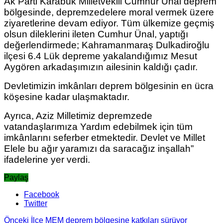
Ak Parti Karabük Milletvekili Cumhur Ünal deprem
bölgesinde, depremzedelere moral vermek üzere
ziyaretlerine devam ediyor. Tüm ülkemize geçmiş
olsun dileklerini ileten Cumhur Ünal, yaptığı
değerlendirmede; Kahramanmaraş Dulkadiroğlu
ilçesi 6.4 Lük depreme yakalandığımız Mesut
Aygören arkadaşımızın ailesinin kaldığı çadır.
Devletimizin imkânları deprem bölgesinin en ücra
köşesine kadar ulaşmaktadır.
Ayrıca, Aziz Milletimiz depremzede
vatandaşlarımıza Yardım edebilmek için tüm
imkânlarını seferber etmektedir. Devlet ve Millet
Elele bu ağır yaramızı da saracağız inşallah”
ifadelerine yer verdi.
Paylaş
Facebook
Twitter
Önceki
İlçe MEM deprem bölgesine katkıları sürüyor