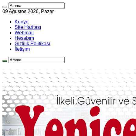
09 Ağustos 2026, Pazar
Künye
Site Haritası
Webmail
Hesabım
Gizlilik Politikası
İletişim