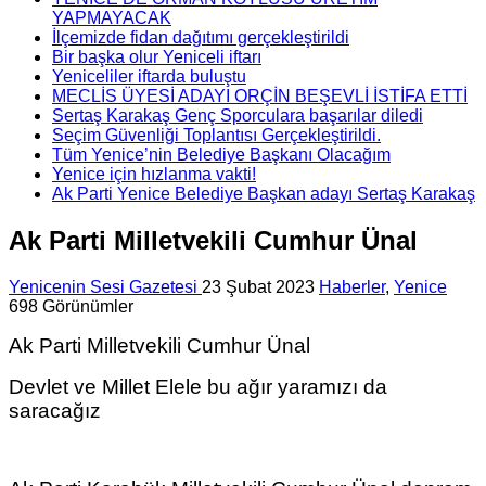
YAPMAYACAK
İlçemizde fidan dağıtımı gerçekleştirildi
Bir başka olur Yeniceli iftarı
Yeniceliler iftarda buluştu
MECLİS ÜYESİ ADAYI ORÇİN BEŞEVLİ İSTİFA ETTİ
Sertaş Karakaş Genç Sporculara başarılar diledi
Seçim Güvenliği Toplantısı Gerçekleştirildi.
Tüm Yenice’nin Belediye Başkanı Olacağım
Yenice için hızlanma vakti!
Ak Parti Yenice Belediye Başkan adayı Sertaş Karakaş
Ak Parti Milletvekili Cumhur Ünal
Yenicenin Sesi Gazetesi
23 Şubat 2023
Haberler
,
Yenice
698 Görünümler
Ak Parti Milletvekili Cumhur Ünal
Devlet ve Millet Elele bu ağır yaramızı da
saracağız