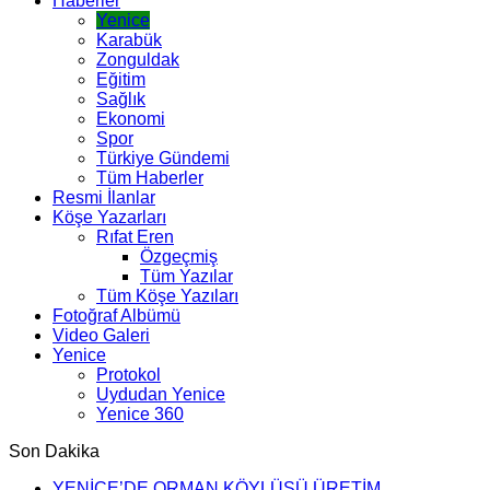
Haberler
Yenice
Karabük
Zonguldak
Eğitim
Sağlık
Ekonomi
Spor
Türkiye Gündemi
Tüm Haberler
Resmi İlanlar
Köşe Yazarları
Rıfat Eren
Özgeçmiş
Tüm Yazılar
Tüm Köşe Yazıları
Fotoğraf Albümü
Video Galeri
Yenice
Protokol
Uydudan Yenice
Yenice 360
Son Dakika
YENİCE’DE ORMAN KÖYLÜSÜ ÜRETİM