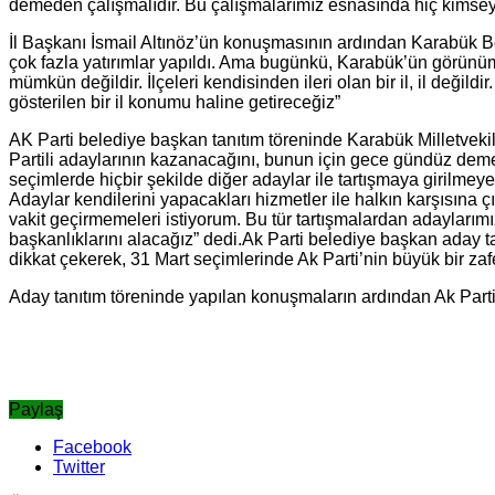
demeden çalışmalıdır. Bu çalışmalarımız esnasında hiç kimseyi
İl Başkanı İsmail Altınöz’ün konuşmasının ardından Karabük B
çok fazla yatırımlar yapıldı. Ama bugünkü, Karabük’ün görünüm
mümkün değildir. İlçeleri kendisinden ileri olan bir il, il değ
gösterilen bir il konumu haline getireceğiz”
AK Parti belediye başkan tanıtım töreninde Karabük Milletveki
Partili adaylarının kazanacağını, bunun için gece gündüz deme
seçimlerde hiçbir şekilde diğer adaylar ile tartışmaya girilme
Adaylar kendilerini yapacakları hizmetler ile halkın karşısına
vakit geçirmemeleri istiyorum. Bu tür tartışmalardan adaylarım
başkanlıklarını alacağız” dedi.Ak Parti belediye başkan aday
dikkat çekerek, 31 Mart seçimlerinde Ak Parti’nin büyük bir zafe
Aday tanıtım töreninde yapılan konuşmaların ardından Ak Parti’ni
Paylaş
Facebook
Twitter