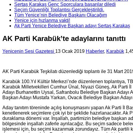
Sertaş Karakaş Genç Sporculara başarılar diledi
Seçim Güvenliği Toplantısı Gerçekleştirildi.
Tüm Yenice’nin Belediye Başkanı Olacağım
Yenice için hızlanma vakti!
Ak Parti Yenice Belediye Başkan adayı Sertaş Karakaş
AK Parti Karabük’te adaylarını tanıttı
Yenicenin Sesi Gazetesi
13 Ocak 2019
Haberler
,
Karabük
1,4
AK Parti Karabük Teşkilatı düzenlediği toplantı ile 31 Mart 2019
Karabük 100.Yıl Kültür Merkezi’nde düzenlenen toplantıya, TB
Karabük Milletvekilleri Cumhur Ünal, Niyazi Güneş, Ak Parti İl Ba
Adayı Burhanettin Uysal, Safranbolu Belediye Başkan Adayı A
Başkan Adayı Mustafa Yarkan, Ovacık Belediye Başkan Adayı Y
Aday tanıtım töreninde açılış konuşmasını yapan Ak Parti İl Baş
kenetlenerek seçimlere çok iyi bir şeklide hazırlanacaktır. Ak P
duraklama dönemi var. İnşallah, partimizin belediye başkan 
bölgesinde inşallah zaferle ayrılacağız. Bu seçim sadece bel
işlemesi için, bu seçimi kazanmak zorundayız. Tüm Ak partili 