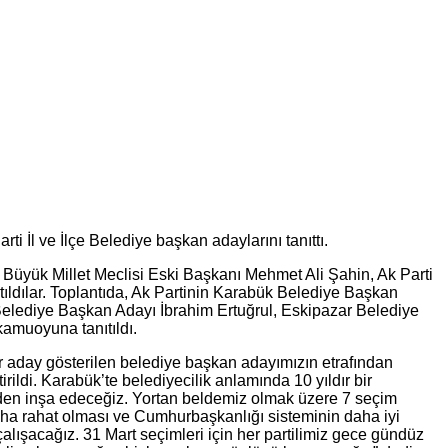
ti İl ve İlçe Belediye başkan adaylarını tanıttı.
Büyük Millet Meclisi Eski Başkanı Mehmet Ali Şahin, Ak Parti
 katıldılar. Toplantıda, Ak Partinin Karabük Belediye Başkan
elediye Başkan Adayı İbrahim Ertuğrul, Eskipazar Belediye
amuoyuna tanıtıldı.
iler aday gösterilen belediye başkan adayımızın etrafından
rildi. Karabük’te belediyecilik anlamında 10 yıldır bir
iden inşa edeceğiz. Yortan beldemiz olmak üzere 7 seçim
ha rahat olması ve Cumhurbaşkanlığı sisteminin daha iyi
lışacağız. 31 Mart seçimleri için her partilimiz gece gündüz