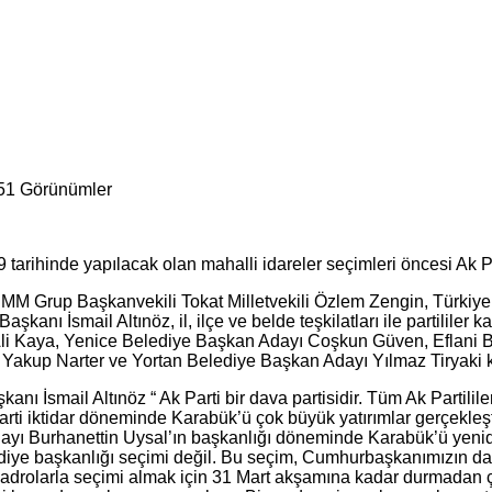
51 Görünümler
 tarihinde yapılacak olan mahalli idareler seçimleri öncesi Ak Par
MM Grup Başkanvekili Tokat Milletvekili Özlem Zengin, Türkiye 
şkanı İsmail Altınöz, il, ilçe ve belde teşkilatları ile partililer
li Kaya, Yenice Belediye Başkan Adayı Coşkun Güven, Eflani B
akup Narter ve Yortan Belediye Başkan Adayı Yılmaz Tiryaki k
kanı İsmail Altınöz “ Ak Parti bir dava partisidir. Tüm Ak Partil
arti iktidar döneminde Karabük’ü çok büyük yatırımlar gerçekleşti
adayı Burhanettin Uysal’ın başkanlığı döneminde Karabük’ü yen
ediye başkanlığı seçimi değil. Bu seçim, Cumhurbaşkanımızın da
kadrolarla seçimi almak için 31 Mart akşamına kadar durmadan ça