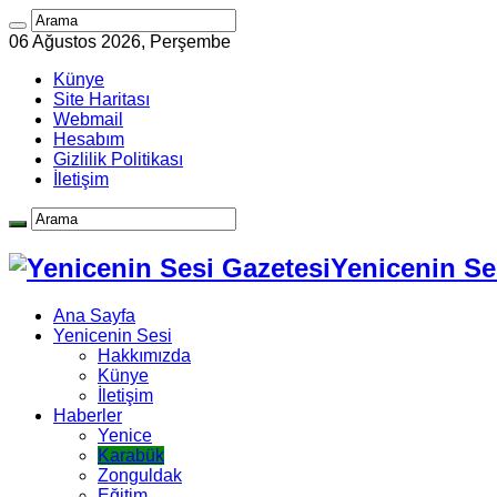
06 Ağustos 2026, Perşembe
Künye
Site Haritası
Webmail
Hesabım
Gizlilik Politikası
İletişim
Yenicenin Ses
Ana Sayfa
Yenicenin Sesi
Hakkımızda
Künye
İletişim
Haberler
Yenice
Karabük
Zonguldak
Eğitim