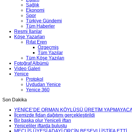
Sağlık
Ekonomi
Spor
Türkiye Gündemi
Tüm Haberler
Resmi İlanlar
Köşe Yazarları
Rıfat Eren
Özgeçmiş
Tüm Yazılar
Tüm Köşe Yazıları
Fotoğraf Albümü
Video Galeri
Yenice
Protokol
Uydudan Yenice
Yenice 360
Son Dakika
YENİCE’DE ORMAN KÖYLÜSÜ ÜRETİM YAPMAYAC
İlçemizde fidan dağıtımı gerçekleştirildi
Bir başka olur Yeniceli iftarı
Yeniceliler iftarda buluştu
MECLİS ÜYESİ ADAYI ORÇİN BEŞEVLİ İSTİFA ETTİ