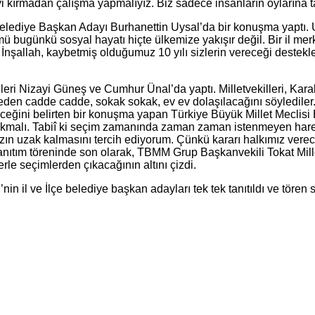
 kırmadan çalışma yapmalıyız. Biz sadece insanların oylarına t
elediye Başkan Adayı Burhanettin Uysal’da bir konuşma yaptı. 
ü bugünkü sosyal hayatı hiçte ülkemize yakışır değil. Bir il me
ildir. İnşallah, kaybetmiş olduğumuz 10 yılı sizlerin vereceği de
lleri Nizayi Güneş ve Cumhur Ünal’da yaptı. Milletvekilleri, Ka
den cadde cadde, sokak sokak, ev ev dolaşılacağını söylediler.A
yeceğini belirten bir konuşma yapan Türkiye Büyük Millet Meclis
 çıkmalı. Tabiî ki seçim zamanında zaman zaman istenmeyen hareke
ızın uzak kalmasını tercih ediyorum. Çünkü kararı halkımız verec
 tanıtım töreninde son olarak, TBMM Grup Başkanvekili Tokat Mil
rle seçimlerden çıkacağının altını çizdi.
n il ve İlçe belediye başkan adayları tek tek tanıtıldı ve tören 