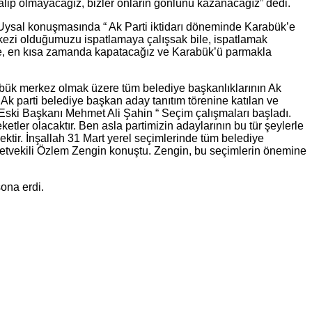
alip olmayacağız, bizler onların gönlünü kazanacağız” dedi.
Uysal konuşmasında “ Ak Parti iktidarı döneminde Karabük’e
rkezi olduğumuzu ispatlamaya çalışsak bile, ispatlamak
stekle, en kısa zamanda kapatacağız ve Karabük’ü parmakla
rabük merkez olmak üzere tüm belediye başkanlıklarının Ak
k parti belediye başkan aday tanıtım törenine katılan ve
i Eski Başkanı Mehmet Ali Şahin “ Seçim çalışmaları başladı.
tler olacaktır. Ben asla partimizin adaylarının bu tür şeylerle
ektir. İnşallah 31 Mart yerel seçimlerinde tüm belediye
letvekili Özlem Zengin konuştu. Zengin, bu seçimlerin önemine
sona erdi.