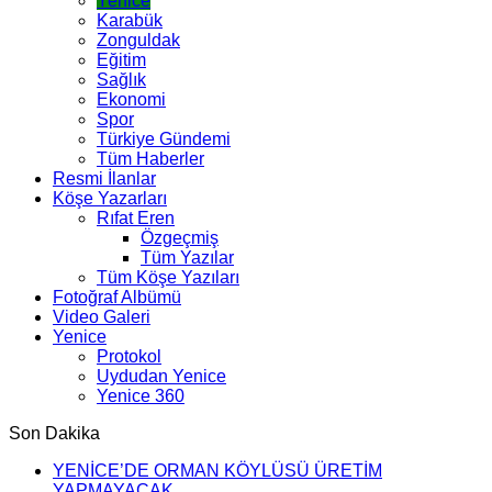
Yenice
Karabük
Zonguldak
Eğitim
Sağlık
Ekonomi
Spor
Türkiye Gündemi
Tüm Haberler
Resmi İlanlar
Köşe Yazarları
Rıfat Eren
Özgeçmiş
Tüm Yazılar
Tüm Köşe Yazıları
Fotoğraf Albümü
Video Galeri
Yenice
Protokol
Uydudan Yenice
Yenice 360
Son Dakika
YENİCE’DE ORMAN KÖYLÜSÜ ÜRETİM
YAPMAYACAK