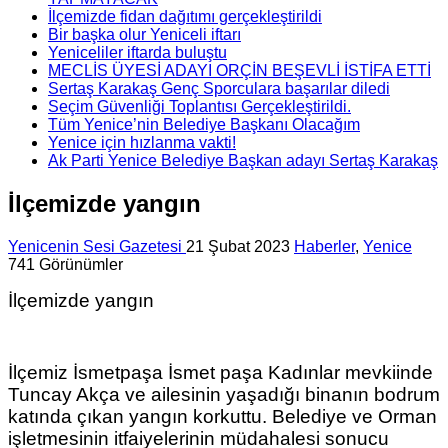
İlçemizde fidan dağıtımı gerçekleştirildi
Bir başka olur Yeniceli iftarı
Yeniceliler iftarda buluştu
MECLİS ÜYESİ ADAYI ORÇİN BEŞEVLİ İSTİFA ETTİ
Sertaş Karakaş Genç Sporculara başarılar diledi
Seçim Güvenliği Toplantısı Gerçekleştirildi.
Tüm Yenice’nin Belediye Başkanı Olacağım
Yenice için hızlanma vakti!
Ak Parti Yenice Belediye Başkan adayı Sertaş Karakaş
İlçemizde yangın
Yenicenin Sesi Gazetesi
21 Şubat 2023
Haberler
,
Yenice
741 Görünümler
İlçemizde yangın
İlçemiz İsmetpaşa İsmet paşa Kadınlar mevkiinde
Tuncay Akça ve ailesinin yaşadığı binanın bodrum
katında çıkan yangın korkuttu. Belediye ve Orman
işletmesinin itfaiyelerinin müdahalesi sonucu