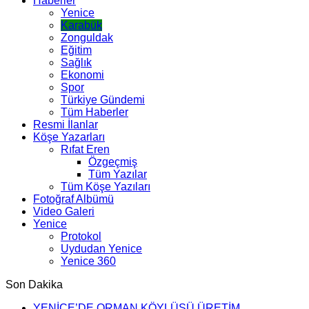
Haberler
Yenice
Karabük
Zonguldak
Eğitim
Sağlık
Ekonomi
Spor
Türkiye Gündemi
Tüm Haberler
Resmi İlanlar
Köşe Yazarları
Rıfat Eren
Özgeçmiş
Tüm Yazılar
Tüm Köşe Yazıları
Fotoğraf Albümü
Video Galeri
Yenice
Protokol
Uydudan Yenice
Yenice 360
Son Dakika
YENİCE’DE ORMAN KÖYLÜSÜ ÜRETİM