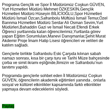
Programa Gençlik ve Spor İl Müdürümüz Coşkun GÜVEN,
Yurt Hizmetleri Müdürü Mehmet ÖZKESKİN,Gençlik
Hizmetleri Müdürü Hüseyin BİLİCİOĞLU,Spor Hizmetleri
Müdürü İsmail Özcan,Safranbolu Müftüsü İsmail Temur,Özel
Barınma Hizmetleri Müdürü Serdar Ali Osman Sevim,Yurt
Müdürleri,Bahaddin Gazi ve İsmail Necati Efendi Erkek
Öğrenci yurtlarında kalan öğrencilerimiz,Yurtlarda görev
yapan Eğitim Sorumluları,Manevi Danışmanlar,Şehit Murat
Akdemir Proje İmam Hatip Lisesi öğrencileri ve velileri de
katılım sağladı.
Gençlerle birlikte Safranbolu Eski Çarşıda kılınan sabah
namazı sonrası, kısa bir çarşı turu ve Tarihi Müze bahçesinde
çorba ve simit ikramı eşliğinde,İlimizin ve Safranbolu’nun
tanıtımı yapıldı.
Programda gençlerle sohbet eden İl Müdürümüz Coşkun
GÜVEN, öğrencilerin akademik eğitimleri yanında , onlarla
sosyal ve kültürel etkinlikler kapsamında farklı etkinlikler
yapmaya devam edeceklerini söyledi.
Paylaş