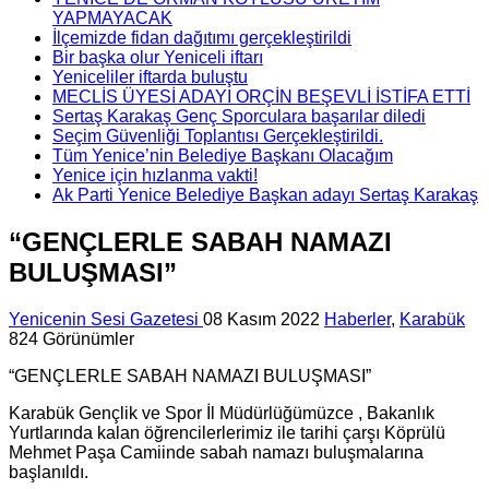
YAPMAYACAK
İlçemizde fidan dağıtımı gerçekleştirildi
Bir başka olur Yeniceli iftarı
Yeniceliler iftarda buluştu
MECLİS ÜYESİ ADAYI ORÇİN BEŞEVLİ İSTİFA ETTİ
Sertaş Karakaş Genç Sporculara başarılar diledi
Seçim Güvenliği Toplantısı Gerçekleştirildi.
Tüm Yenice’nin Belediye Başkanı Olacağım
Yenice için hızlanma vakti!
Ak Parti Yenice Belediye Başkan adayı Sertaş Karakaş
“GENÇLERLE SABAH NAMAZI
BULUŞMASI”
Yenicenin Sesi Gazetesi
08 Kasım 2022
Haberler
,
Karabük
824 Görünümler
“GENÇLERLE SABAH NAMAZI BULUŞMASI”
Karabük Gençlik ve Spor İl Müdürlüğümüzce , Bakanlık
Yurtlarında kalan öğrencilerlerimiz ile tarihi çarşı Köprülü
Mehmet Paşa Camiinde sabah namazı buluşmalarına
başlanıldı.