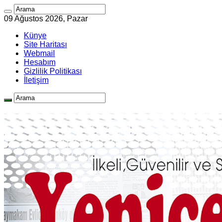
09 Ağustos 2026, Pazar
Künye
Site Haritası
Webmail
Hesabım
Gizlilik Politikası
İletişim