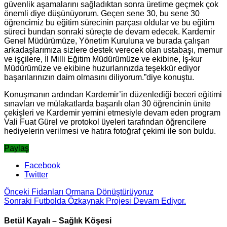
güvenlik aşamalarını sağladıktan sonra üretime geçmek çok
önemli diye düşünüyorum. Geçen sene 30, bu sene 30
öğrencimiz bu eğitim sürecinin parçası oldular ve bu eğitim
süreci bundan sonraki süreçte de devam edecek. Kardemir
Genel Müdürümüze, Yönetim Kuruluna ve burada çalışan
arkadaşlarımıza sizlere destek verecek olan ustabaşı, memur
ve işçilere, İl Milli Eğitim Müdürümüze ve ekibine, İş-kur
Müdürümüze ve ekibine huzurlarınızda teşekkür ediyor
başarılarınızın daim olmasını diliyorum.”diye konuştu.
Konuşmanın ardından Kardemir’in düzenlediği beceri eğitimi
sınavları ve mülakatlarda başarılı olan 30 öğrencinin ünite
çekişleri ve Kardemir yemini etmesiyle devam eden program
Vali Fuat Gürel ve protokol üyeleri tarafından öğrencilere
hediyelerin verilmesi ve hatıra fotoğraf çekimi ile son buldu.
Paylaş
Facebook
Twitter
Önceki
Fidanları Ormana Dönüştürüyoruz
Sonraki
Futbolda Özkaynak Projesi Devam Ediyor.
Betül Kayalı – Sağlık Köşesi