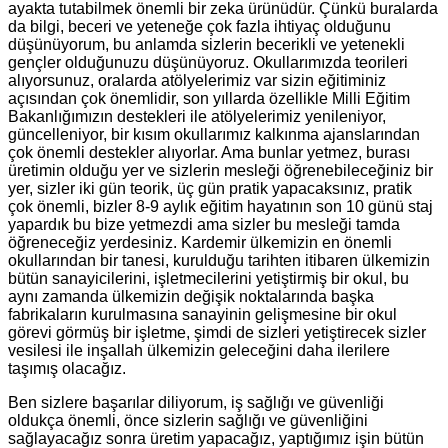
ayakta tutabilmek önemli bir zeka ürünüdür. Çünkü buralarda
da bilgi, beceri ve yeteneğe çok fazla ihtiyaç olduğunu
düşünüyorum, bu anlamda sizlerin becerikli ve yetenekli
gençler olduğunuzu düşünüyoruz. Okullarımızda teorileri
alıyorsunuz, oralarda atölyelerimiz var sizin eğitiminiz
açısından çok önemlidir, son yıllarda özellikle Milli Eğitim
Bakanlığımızın destekleri ile atölyelerimiz yenileniyor,
güncelleniyor, bir kısım okullarımız kalkınma ajanslarından
çok önemli destekler alıyorlar. Ama bunlar yetmez, burası
üretimin olduğu yer ve sizlerin mesleği öğrenebileceğiniz bir
yer, sizler iki gün teorik, üç gün pratik yapacaksınız, pratik
çok önemli, bizler 8-9 aylık eğitim hayatının son 10 günü staj
yapardık bu bize yetmezdi ama sizler bu mesleği tamda
öğreneceğiz yerdesiniz. Kardemir ülkemizin en önemli
okullarından bir tanesi, kurulduğu tarihten itibaren ülkemizin
bütün sanayicilerini, işletmecilerini yetiştirmiş bir okul, bu
aynı zamanda ülkemizin değişik noktalarında başka
fabrikaların kurulmasına sanayinin gelişmesine bir okul
görevi görmüş bir işletme, şimdi de sizleri yetiştirecek sizler
vesilesi ile inşallah ülkemizin geleceğini daha ilerilere
taşımış olacağız.
Ben sizlere başarılar diliyorum, iş sağlığı ve güvenliği
oldukça önemli, önce sizlerin sağlığı ve güvenliğini
sağlayacağız sonra üretim yapacağız, yaptığımız işin bütün