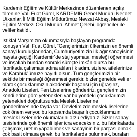
Kardemir Eğitim ve Kültür Merkezinde düzenlenen açılış
törenine Vali Fuat Gürel, KARDEMİR Genel Müdürü Necdet
Utkanlar, İl Milli Eğitim Müdürümüz Nevzat Akbaş, Mesleki
Eğitim Merkezi Okul Müdürü Ahmet Çelebi, öğrenciler ile
veliler katıldı.
İstiklal Marşımızın okunmasıyla başlayan programda
konuşan Vali Fuat Gürel, “Gençlerimizin ülkemizin en önemli
sanayi kuruluşlarından, Cumhuriyetimizin ilk ağır sanayisinin
hayata geçtiği Kardemir’de staj yapması, mesleği öğrenmesi
ve inşallah bundan sonraki süreçte imkân olursa bu
fabrikada çalışması adına atılan ilk adım, sizlere, ailelerinize
ve Karabük’ümüze hayırlı olsun. Tüm gençlerimizin bir
şekilde bir mesleği öğrenmesi gerekir, bizler genelde veliler
olarak çocuklarımızın akademik başarısı için uğraşırız,
Anadolu Liseleri, Fen Liselerine göndeririz, gençlerimizin
kendilerine göre yetenekleri var bu yöndeki çocuklarımızı
yetenekleri doğrultusunda Meslek Liselerine
gönderilmesinde fayda var. Devletimizde meslek liselerine
çok önem veriyor, bu kapsamda başarılı çocuklarımızın
meslek liselerinde okumalarını arzu ediyoruz. Sizler sanayi
tesislerinde çok önemli işler icra edeceksiniz, bu fabrikalarda
çalışmak, üretim yapabilmek ve sanayinin bir parçası olmak
çok basit olmasa gerek, bu fabrikalarda bulunmak, buraları