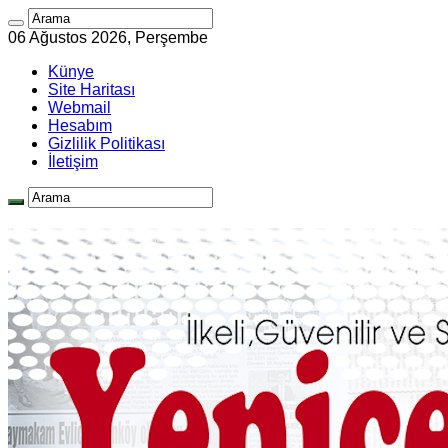
06 Ağustos 2026, Perşembe
Künye
Site Haritası
Webmail
Hesabım
Gizlilik Politikası
İletişim