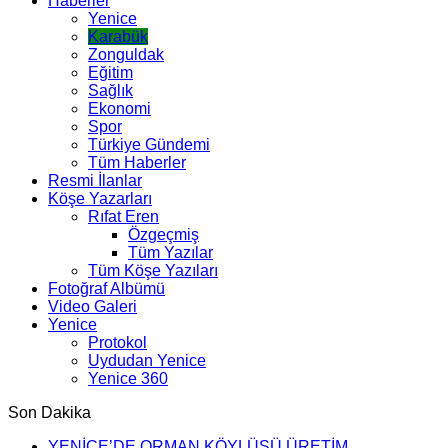
Haberler
Yenice
Karabük
Zonguldak
Eğitim
Sağlık
Ekonomi
Spor
Türkiye Gündemi
Tüm Haberler
Resmi İlanlar
Köşe Yazarları
Rıfat Eren
Özgeçmiş
Tüm Yazılar
Tüm Köşe Yazıları
Fotoğraf Albümü
Video Galeri
Yenice
Protokol
Uydudan Yenice
Yenice 360
Son Dakika
YENİCE’DE ORMAN KÖYLÜSÜ ÜRETİM