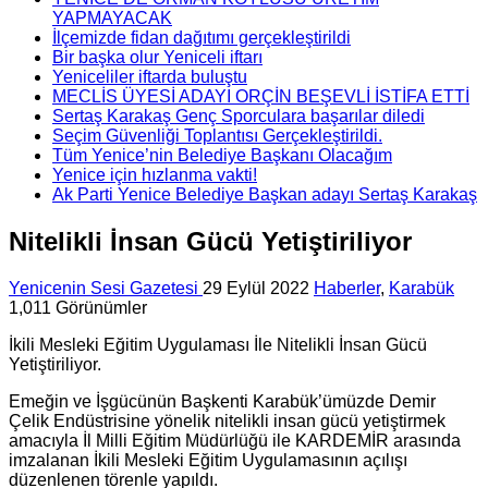
YAPMAYACAK
İlçemizde fidan dağıtımı gerçekleştirildi
Bir başka olur Yeniceli iftarı
Yeniceliler iftarda buluştu
MECLİS ÜYESİ ADAYI ORÇİN BEŞEVLİ İSTİFA ETTİ
Sertaş Karakaş Genç Sporculara başarılar diledi
Seçim Güvenliği Toplantısı Gerçekleştirildi.
Tüm Yenice’nin Belediye Başkanı Olacağım
Yenice için hızlanma vakti!
Ak Parti Yenice Belediye Başkan adayı Sertaş Karakaş
Nitelikli İnsan Gücü Yetiştiriliyor
Yenicenin Sesi Gazetesi
29 Eylül 2022
Haberler
,
Karabük
1,011 Görünümler
İkili Mesleki Eğitim Uygulaması İle Nitelikli İnsan Gücü
Yetiştiriliyor.
Emeğin ve İşgücünün Başkenti Karabük’ümüzde Demir
Çelik Endüstrisine yönelik nitelikli insan gücü yetiştirmek
amacıyla İl Milli Eğitim Müdürlüğü ile KARDEMİR arasında
imzalanan İkili Mesleki Eğitim Uygulamasının açılışı
düzenlenen törenle yapıldı.